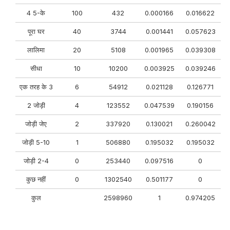
4 5-के
100
432
0.000166
0.016622
पूरा घर
40
3744
0.001441
0.057623
लालिमा
20
5108
0.001965
0.039308
सीधा
10
10200
0.003925
0.039246
एक तरह के 3
6
54912
0.021128
0.126771
2 जोड़ी
4
123552
0.047539
0.190156
जोड़ी जेए
2
337920
0.130021
0.260042
जोड़ी 5-10
1
506880
0.195032
0.195032
जोड़ी 2-4
0
253440
0.097516
0
कुछ नहीं
0
1302540
0.501177
0
कुल
2598960
1
0.974205