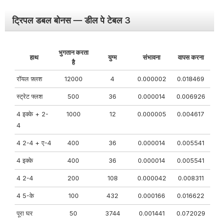
ट्रिपल डबल बोनस — डील पे टेबल 3
भुगतान करता
हाथ
युग्म
संभावना
वापस करना
है
रॉयल फ़्लश
12000
4
0.000002
0.018469
स्ट्रेट फ्लश
500
36
0.000014
0.006926
4 इक्के + 2-
1000
12
0.000005
0.004617
4
4 2-4 + ए-4
400
36
0.000014
0.005541
4 इक्के
400
36
0.000014
0.005541
4 2-4
200
108
0.000042
0.008311
4 5-के
100
432
0.000166
0.016622
पूरा घर
50
3744
0.001441
0.072029