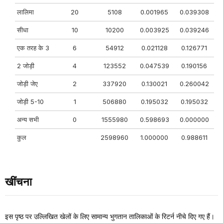
लालिमा
20
5108
0.001965
0.039308
सीधा
10
10200
0.003925
0.039246
एक तरह के 3
6
54912
0.021128
0.126771
2 जोड़ी
4
123552
0.047539
0.190156
जोड़ी जेए
2
337920
0.130021
0.260042
जोड़ी 5-10
1
506880
0.195032
0.195032
अन्य सभी
0
1555980
0.598693
0.000000
कुल
2598960
1.000000
0.988611
खींचना
इस पृष्ठ पर उल्लिखित खेलों के लिए सामान्य भुगतान तालिकाओं के रिटर्न नीचे दिए गए हैं।