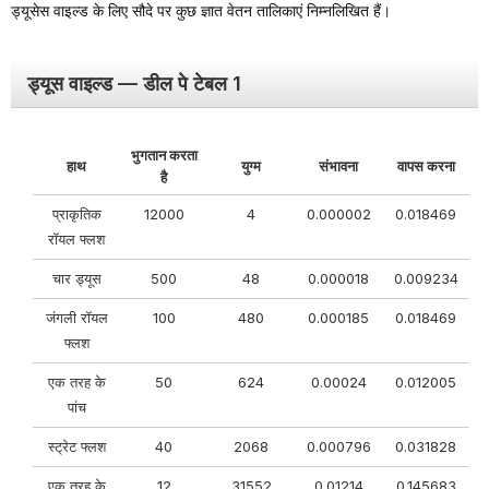
ड्यूसेस वाइल्ड के लिए सौदे पर कुछ ज्ञात वेतन तालिकाएं निम्नलिखित हैं।
ड्यूस वाइल्ड — डील पे टेबल 1
भुगतान करता
हाथ
युग्म
संभावना
वापस करना
है
प्राकृतिक
12000
4
0.000002
0.018469
रॉयल फ्लश
चार ड्यूस
500
48
0.000018
0.009234
जंगली रॉयल
100
480
0.000185
0.018469
फ्लश
एक तरह के
50
624
0.00024
0.012005
पांच
स्ट्रेट फ्लश
40
2068
0.000796
0.031828
एक तरह के
12
31552
0.01214
0.145683