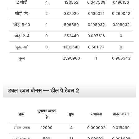
2 जोड़ी
4
123552
0.047539
0.190156
जोड़ी जेए
2
337920
0.130021
0.260042
जोड़ी 5-10
1
506880
0.195032
0.195032
जोड़ी 2-4
0
253440
0.097516
0
कुछ नहीं
0
1302540
0.501177
0
कुल
2598960
1
0.966343
डबल डबल बोनस — डील पे टेबल 2
भुगतान करता
हाथ
युग्म
संभावना
वापस करना
है
रॉयल फ़्लश
12000
4
0.000002
0.018469
स्ट्रेट फ्लश
500
36
0.000014
0.006926