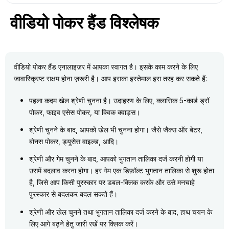
वीडियो पोकर हैंड विश्लेषक
वीडियो पोकर हैंड एनालाइज़र में आपका स्वागत है। इसके काम करने के लिए
जावास्क्रिप्ट सक्षम होना ज़रूरी है। आप इसका इस्तेमाल इस तरह कर सकते हैं:
पहला कदम खेल श्रेणी चुनना है। उदाहरण के लिए, क्लासिक 5-कार्ड ड्रॉ
पोकर, फाइव एसेस पोकर, या क्विक क्वाड्स।
श्रेणी चुनने के बाद, आपको खेल भी चुनना होगा। जैसे जैक्स ऑर बेटर,
बोनस पोकर, ड्यूसेस वाइल्ड, आदि।
श्रेणी और गेम चुनने के बाद, आपको भुगतान तालिका दर्ज करनी होगी या
उसमें बदलाव करना होगा। हर गेम एक डिफ़ॉल्ट भुगतान तालिका से शुरू होता
है, जिसे आप किसी पुरस्कार पर डबल-क्लिक करके और उसे मनचाहे
पुरस्कार से बदलकर बदल सकते हैं।
श्रेणी और खेल चुनने तथा भुगतान तालिका दर्ज करने के बाद, हाथ चयन के
लिए आगे बढ़ने हेतु जारी रखें पर क्लिक करें।