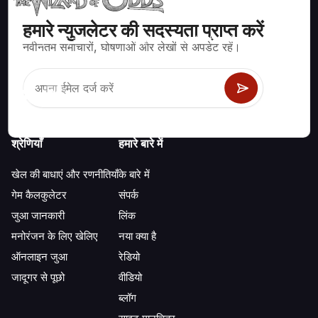
हमारे न्युजलेटर की सदस्यता प्राप्त करें
ब्लैकजैक, क्रेप्स, रूलेट और अन्य सैकड़ों कैसीनो खेलों के लिए गणितीय रूप से सही
नवीनतम समाचारों, घोषणाओं और लेखों से अपडेट रहें।
रणनीति और जानकारी।
श्रेणियाँ
हमारे बारे में
खेल की बाधाएं और रणनीतियाँ
के बारे में
गेम कैलकुलेटर
संपर्क
जुआ जानकारी
लिंक
मनोरंजन के लिए खेलिए
नया क्या है
ऑनलाइन जुआ
रेडियो
जादूगर से पूछो
वीडियो
ब्लॉग