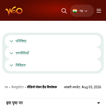
नह
परिशिष्ट
रणनीतियाँ
मिश्रित
घर
कैलकुलेटर
वीडियो पोकर हैंड विश्लेषक
आखरी अपडेट: Aug 03, 2026
›
›
इस पृष्ठ पर