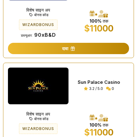
विशेष साइन अप
बोनस कोड
100%
तक
WIZARDBONUS
$11000
90xB&D
डब्ल्यूआर:
दावा
Sun Palace Casino
3.2 / 5.0
0
विशेष साइन अप
बोनस कोड
100%
तक
WIZARDBONUS
$11000