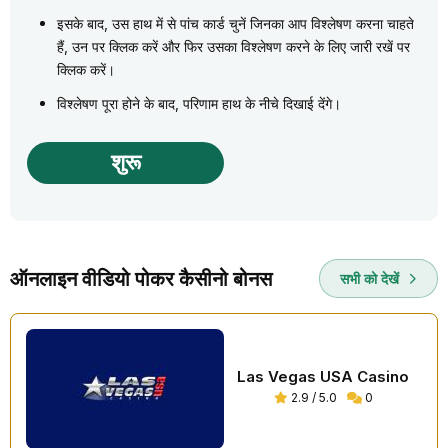
इसके बाद, उस हाथ में से पांच कार्ड चुनें जिनका आप विश्लेषण करना चाहते
हैं, उन पर क्लिक करें और फिर उसका विश्लेषण करने के लिए जारी रखें पर
क्लिक करें।
विश्लेषण पूरा होने के बाद, परिणाम हाथ के नीचे दिखाई देंगे।
शुरू
ऑनलाइन वीडियो पोकर कैसीनो बोनस
सभी को देखें
Las Vegas USA Casino
2.9 / 5.0
0