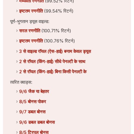
मध्यवर्ती रणनीति
(99.52% रिटर्न)
इष्टतम रणनीति
(99.54% रिटर्न)
पूर्ण-भुगतान ड्यूस वाइल्ड:
सरल रणनीति
(100.71% रिटर्न)
इष्टतम रणनीति
(100.76% रिटर्न)
3 से वाइल्ड रॉयल (ऐस-हाई) बनाम केवल ड्यूस
2 से रॉयल (किंग-हाई) सीधे पेनल्टी के साथ
2 से रॉयल (किंग-हाई) बिना किसी पेनल्टी के
त्वरित क्वाड्स:
9/6 जैक या बेहतर
8/5 बोनस पोकर
9/7 डबल बोनस
9/6 डबल डबल बोनस
8/5 ट्रिपल बोनस