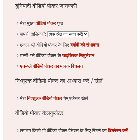
बुनियादी वीडियो पोकर जानकारी
मेरा मुख्य
वीडियो पोकर
पृष्ठ
वापसी तालिकाएँ:
एकल-प्ले वीडियो पोकर के लिए
बर्बादी की संभावना
मल्टी-प्ले वीडियो पोकर के
यादृच्छिक सिमुलेशन
एन-प्ले वीडियो पोकर का मानक विचलन
निःशुल्क वीडियो पोकर का अभ्यास करें / खेलें
मेरा
निःशुल्क वीडियो पोकर
गेम/ट्रेनर खेलें
वीडियो पोकर कैलकुलेटर
लगभग किसी भी वीडियो पोकर पेटेबल के लिए रिटर्न का
विश्लेषण करें