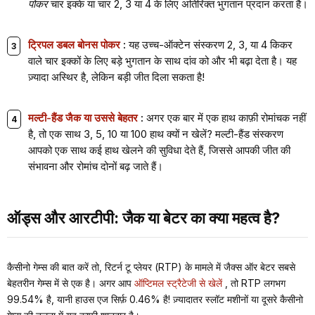
पोकर
चार इक्के या चार 2, 3 या 4 के लिए अतिरिक्त भुगतान प्रदान करता है।
ट्रिपल डबल बोनस पोकर
:
यह उच्च-ऑक्टेन संस्करण 2, 3, या 4 किकर
Amaya
70
13
समीक्षा द
वाले चार इक्कों के लिए बड़े भुगतान के साथ दांव को और भी बढ़ा देता है। यह
ज़्यादा अस्थिर है, लेकिन बड़ी जीत दिला सकता है!
BetConstruct
67
7
समीक्षा द
मल्टी-हैंड जैक या उससे बेहतर
:
अगर एक बार में एक हाथ काफ़ी रोमांचक नहीं
है, तो एक साथ 3, 5, 10 या 100 हाथ क्यों न खेलें? मल्टी-हैंड संस्करण
PureRNG
55
15
समीक्षा द
आपको एक साथ कई हाथ खेलने की सुविधा देते हैं, जिससे आपकी जीत की
संभावना और रोमांच दोनों बढ़ जाते हैं।
FilsGame
26
11
समीक्षा द
ऑड्स और आरटीपी: जैक या बेटर का क्या महत्व है?
Random
14
9
समीक्षा द
Logic
कैसीनो गेम्स की बात करें तो, रिटर्न टू प्लेयर (RTP) के मामले में जैक्स ऑर बेटर सबसे
बेहतरीन गेम्स में से एक है। अगर आप
ऑप्टिमल स्ट्रैटेजी से खेलें
, तो RTP लगभग
Dragonfish
11
9
समीक्षा द
99.54% है, यानी हाउस एज सिर्फ़ 0.46% है! ज़्यादातर स्लॉट मशीनों या दूसरे कैसीनो