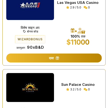
Las Vegas USA Casino
2.9 / 5.0
0
विशेष साइन अप
बोनस कोड
100%
तक
WIZARDBONUS
$11000
90xB&D
डब्ल्यूआर:
दावा
Sun Palace Casino
3.2 / 5.0
0