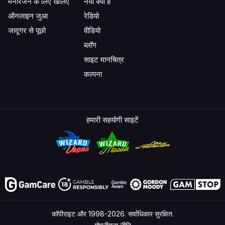
मनोरंजन के लिए खेलिए
नया क्या है
ऑनलाइन जुआ
रेडियो
जादूगर से पूछो
वीडियो
ब्लॉग
साइट मानचित्र
कल्पना
हमारी सहयोगी साइटें
कॉपीराइट और 1998-2026. सर्वाधिकार सुरक्षित.