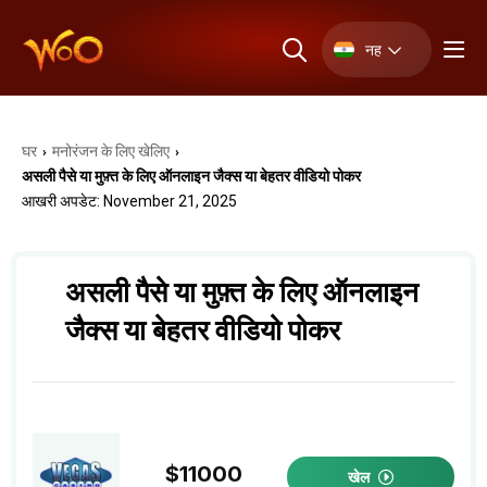
नह
घर
मनोरंजन के लिए खेलिए
›
›
असली पैसे या मुफ़्त के लिए ऑनलाइन जैक्स या बेहतर वीडियो पोकर
आखरी अपडेट: November 21, 2025
असली पैसे या मुफ़्त के लिए ऑनलाइन
जैक्स या बेहतर वीडियो पोकर
$11000
खेल