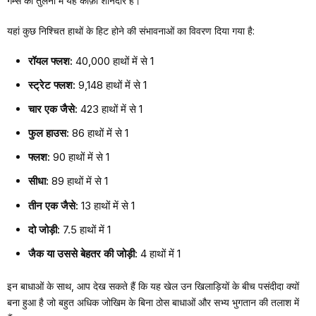
गेम्स की तुलना में यह काफ़ी शानदार है।
यहां कुछ निश्चित हाथों के हिट होने की संभावनाओं का विवरण दिया गया है:
xin-gaming
11
5
समीक्षा द
रॉयल फ्लश:
40,000 हाथों में से 1
Slotland
5
3
समीक्षा द
स्ट्रेट फ्लश:
9,148 हाथों में से 1
चार एक जैसे:
423 हाथों में से 1
फुल हाउस:
86 हाथों में से 1
Gamesys
3
29
समीक्षा द
फ्लश:
90 हाथों में से 1
Amuzi
सीधा:
89 हाथों में से 1
1
4
समीक्षा द
Gaming
तीन एक जैसे:
13 हाथों में से 1
दो जोड़ी:
7.5 हाथों में 1
NuWorks
1
2
समीक्षा द
जैक या उससे बेहतर की जोड़ी:
4 हाथों में 1
Soft Magic
1
8
समीक्षा द
इन बाधाओं के साथ, आप देख सकते हैं कि यह खेल उन खिलाड़ियों के बीच पसंदीदा क्यों
Dice
बना हुआ है जो बहुत अधिक जोखिम के बिना ठोस बाधाओं और सभ्य भुगतान की तलाश में