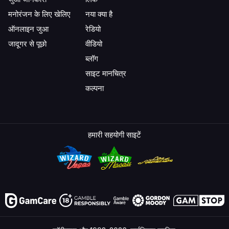
मनोरंजन के लिए खेलिए
नया क्या है
Spin Games
298
4
समीक्षा द
ऑनलाइन जुआ
रेडियो
जादूगर से पूछो
वीडियो
Rival
258
13
समीक्षा द
ब्लॉग
साइट मानचित्र
Real Time
कल्पना
254
26
समीक्षा द
Gaming
Saucify
184
7
समीक्षा द
हमारी सहयोगी साइटें
IGT
158
15
समीक्षा द
Concept
157
7
समीक्षा द
Gaming