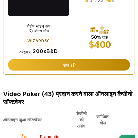
3.1 / 5.0
0
विशेष साइन अप
बोनस कोड
50%
तक
WIZARD50
$400
200xB&D
डब्ल्यूआर:
दावा
Video Poker (43) प्रदान करने वाला ऑनलाइन कैसीनो
सॉफ्टवेयर
कैसीनो
समीक्षित
ऑनलाइन जुआ सॉफ्टवेयर
की
खेल
समीक्षा
Pragmatic