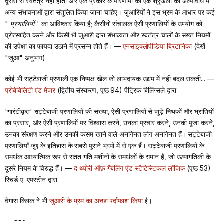
दूसरों से स्वतंत्र नहीं होती और एक प्रकार के परिणामों की एक श्रृंखला को अल्पावधि में
अन्य संभावनाओं द्वारा संतुलित किया जाना चाहिए। जुआरियों ने इस भ्रम के आधार पर कई
"
प्रणालियों
" का आविष्कार किया है; कैसीनो संचालक ऐसी प्रणालियों के उपयोग को
प्रोत्साहित करने और किसी भी जुआरी द्वारा संभाव्यता और स्वतंत्र चालों के सख्त नियमों
की उपेक्षा का फायदा उठाने में प्रसन्न होते हैं। —
एनसाइक्लोपीडिया ब्रिटानिका
(देखें
"जुआ" अनुभाग)
कोई भी सट्टेबाजी प्रणाली एक निष्पक्ष खेल को लाभदायक उद्यम में नहीं बदल सकती... —
प्रोबेबिलिटी एंड मेजर
(द्वितीय संस्करण, पृष्ठ 94) पैट्रिक बिलिंग्सले द्वारा
'गारंटीकृत' सट्टेबाजी प्रणालियों की संख्या, ऐसी प्रणालियों से जुड़े मिथकों और भ्रांतियों
का प्रसार, और ऐसी प्रणालियों पर विश्वास करने, उनका प्रचार करने, उनकी पूजा करने,
उनका संरक्षण करने और उनकी कसम खाने वाले अनगिनत लोग अनगिनत हैं। सट्टेबाजी
प्रणालियाँ जुए के इतिहास के सबसे पुराने भ्रमों में से एक हैं। सट्टेबाजी प्रणालियों के
समर्थक आध्यात्मिक रूप से सतत गति मशीनों के समर्थकों के समान हैं, जो ऊष्मागतिकी के
दूसरे नियम के विरुद्ध हैं। —
द थ्योरी ऑफ़ गैंबलिंग एंड स्टैटिस्टिकल लॉजिक
(पृष्ठ 53)
रिचर्ड ए. एपस्टीन द्वारा
वेगास क्लिक ने भी
जुआरी के भ्रम का अच्छा पर्दाफाश किया
है।