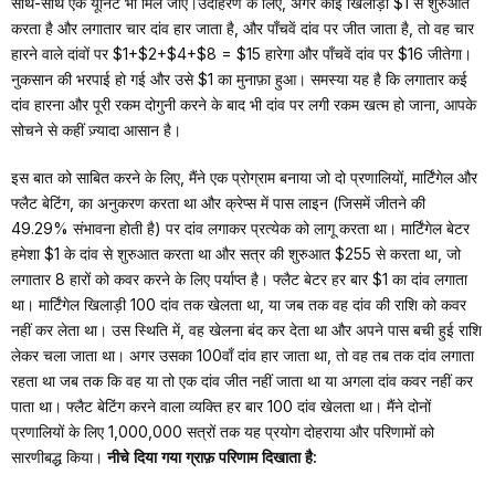
साथ-साथ एक यूनिट भी मिल जाए।उदाहरण के लिए, अगर कोई खिलाड़ी $1 से शुरुआत
करता है और लगातार चार दांव हार जाता है, और पाँचवें दांव पर जीत जाता है, तो वह चार
हारने वाले दांवों पर $1+$2+$4+$8 = $15 हारेगा और पाँचवें दांव पर $16 जीतेगा।
नुकसान की भरपाई हो गई और उसे $1 का मुनाफ़ा हुआ। समस्या यह है कि लगातार कई
दांव हारना और पूरी रकम दोगुनी करने के बाद भी दांव पर लगी रकम खत्म हो जाना, आपके
सोचने से कहीं ज़्यादा आसान है।
इस बात को साबित करने के लिए, मैंने एक प्रोग्राम बनाया जो दो प्रणालियों, मार्टिंगेल और
फ्लैट बेटिंग, का अनुकरण करता था और क्रेप्स में पास लाइन (जिसमें जीतने की
49.29% संभावना होती है) पर दांव लगाकर प्रत्येक को लागू करता था। मार्टिंगेल बेटर
हमेशा $1 के दांव से शुरुआत करता था और सत्र की शुरुआत $255 से करता था, जो
लगातार 8 हारों को कवर करने के लिए पर्याप्त है। फ्लैट बेटर हर बार $1 का दांव लगाता
था। मार्टिंगेल खिलाड़ी 100 दांव तक खेलता था, या जब तक वह दांव की राशि को कवर
नहीं कर लेता था। उस स्थिति में, वह खेलना बंद कर देता था और अपने पास बची हुई राशि
लेकर चला जाता था। अगर उसका 100वाँ दांव हार जाता था, तो वह तब तक दांव लगाता
रहता था जब तक कि वह या तो एक दांव जीत नहीं जाता था या अगला दांव कवर नहीं कर
पाता था। फ्लैट बेटिंग करने वाला व्यक्ति हर बार 100 दांव खेलता था। मैंने दोनों
प्रणालियों के लिए 1,000,000 सत्रों तक यह प्रयोग दोहराया और परिणामों को
सारणीबद्ध किया।
नीचे दिया गया ग्राफ़ परिणाम दिखाता है: