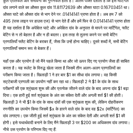
कुल प्रतिफल और संभावना का गुणनफल होता है। अंतिम पंक्ति दर्शाती है कि इस मार्टिंगेल
दांव लगाने वाले का औसत कुल दांव 11.81172639 और औसत घाटा 0.16703451 था।
औसत घाटे को औसत दांव से भाग देने पर .01414141 प्राप्त होता है। अब हम 7 को
495 (पास लाइन पर हाउस एज) से भाग देते हैं और हमें फिर से 0.01414141 प्राप्त होता
है! यह दर्शाता है कि अपेक्षित घाटे और अपेक्षित दांव के अनुपात से मापने पर मार्टिंगेल, फ्लैट
बेटिंग से न तो बेहतर है और न ही बदतर। इस तरह से तुलना करने पर सभी बेटिंग
प्रणालियाँ फ्लैट बेटिंग के बराबर हैं, जैसा कि उन्हें होना चाहिए। दूसरे शब्दों में, सभी बेटिंग
प्रणालियाँ समान रूप से बेकार हैं।
यहाँ एक और प्रयोग है जो मैंने पहले किया था और जो ऊपर दिए गए प्रयोग जैसा ही साबित
करता है। यह रूलेट के विरुद्ध खेला जाता है जिसमें तीन अलग-अलग प्रणालियों का
परीक्षण किया जाता है। खिलाड़ी 1 ने हर बार $1 का सीधा दांव लगाया। वह किसी
सट्टेबाजी प्रणाली का उपयोग नहीं कर रहा था। खिलाड़ी 2 ने $1 के दांव के साथ
परीक्षणों की एक श्रृंखला शुरू की और प्रत्येक जीतने वाले दांव के बाद अपना दांव $1 बढ़ा
दिया। एक हारी हुई शर्त श्रृंखला के अंत का संकेत देती और अगली शर्त $1 की होती।
खिलाड़ी 3 ने भी $1 के दांव के साथ दांवों की एक श्रृंखला शुरू की, लेकिन दोहरीकरण
रणनीति का उपयोग किया जिसमें $x के हारने वाले दांव के बाद वह $2x (मार्टिंगेल) का
दांव लगाएगा। एक जीती हुई शर्त श्रृंखला के अंत का संकेत देती और अगली शर्त $1 की
होगी। इसे यथार्थवादी बनाने के लिए मैंने खिलाड़ी 3 पर $200 का अधिकतम दांव लगाया।
नीचे उस प्रयोग के परिणाम दिए गए हैं: