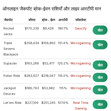
ऑनलाइन जैकपॉट ब्रेक-ईवन राशियाँ और लाइव आरटीपी मान
जैकपोट
कीमत
ब्रेक - ईवन
आरटीपी
सॉफ़्टवेयर
Rocket
$170,239
$9,426
180.1%
Saucify
खेल
Jacks
Triple
$258,634
$109,862
151.4%
Microgaming
खेल
Sevens
Blackjack
SupaJax
$163,266
$52,417
120.2%
Microgaming
खेल
Poker Ride
$283,627
$218,047
119.2%
Microgaming
खेल
Jackpot
$186,793
$53,982
115%
Microgaming
खेल
Deuces
Let'em Ride
$227,109
$201,245
107.6%
Real Time
खेल
Gaming