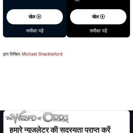
खेल
खेल
समीक्षा पढ़ें
समीक्षा पढ़ें
द्वारा लिखित:
Michael Shackleford
हमारे न्युजलेटर की सदस्यता प्राप्त करें