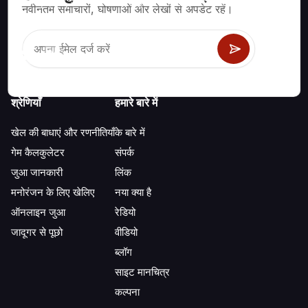
ब्लैकजैक, क्रेप्स, रूलेट और अन्य सैकड़ों कैसीनो खेलों के लिए गणितीय रूप से सही
नवीनतम समाचारों, घोषणाओं और लेखों से अपडेट रहें।
रणनीति और जानकारी।
श्रेणियाँ
हमारे बारे में
खेल की बाधाएं और रणनीतियाँ
के बारे में
गेम कैलकुलेटर
संपर्क
जुआ जानकारी
लिंक
मनोरंजन के लिए खेलिए
नया क्या है
ऑनलाइन जुआ
रेडियो
जादूगर से पूछो
वीडियो
ब्लॉग
साइट मानचित्र
कल्पना