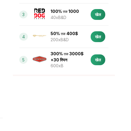
100%
1000
तक
3
खेल
40xB&D
50%
400$
तक
4
खेल
200xB&D
300%
3000$
तक
5
+30 स्पिन
खेल
600xB