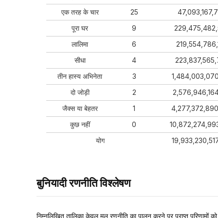
एक तरह के चार
25
47,093,167,
पूरा घर
9
229,475,482
लालिमा
6
219,554,786,
सीधा
4
223,837,565
तीन हास्य अभिनेता
3
1,484,003,07
दो जोड़ी
2
2,576,946,164
जैक्स या बेहतर
1
4,277,372,89
कुछ नहीं
0
10,872,274,99
योग
19,933,230,51
बुनियादी रणनीति विश्लेषण
निम्नलिखित तालिका केवल मूल रणनीति का पालन करने पर प्राप्त परिणामों को द