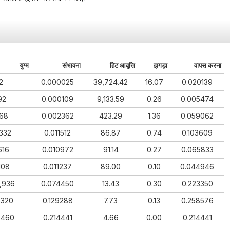
युग्म
संभावना
हिट आवृत्ति
झगड़ा
वापस करना
2
0.000025
39,724.42
16.07
0.020139
92
0.000109
9,133.59
0.26
0.005474
668
0.002362
423.29
1.36
0.059062
332
0.011512
86.87
0.74
0.103609
616
0.010972
91.14
0.27
0.065833
108
0.011237
89.00
0.10
0.044946
,936
0.074450
13.43
0.30
0.223350
,320
0.129288
7.73
0.13
0.258576
,460
0.214441
4.66
0.00
0.214441