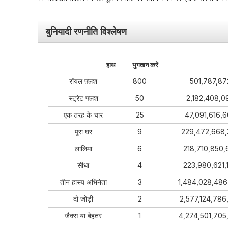
बुनियादी रणनीति विश्लेषण
हाथ
भुगतान करें
रॉयल फ़्लश
800
501,787,87
स्ट्रेट फ्लश
50
2,182,408,0
एक तरह के चार
25
47,091,616,
पूरा घर
9
229,472,668,
लालिमा
6
218,710,850,
सीधा
4
223,980,621,
तीन हास्य अभिनेता
3
1,484,028,486
दो जोड़ी
2
2,577,124,786
जैक्स या बेहतर
1
4,274,501,705