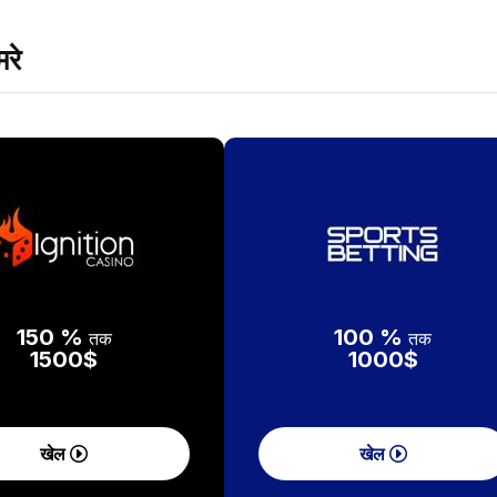
रे
150 %
100 %
तक
तक
1500$
1000$
खेल
खेल