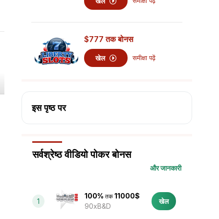
खेल
समीक्षा पढ़ें
$777
तक बोनस
खेल
समीक्षा पढ़ें
इस पृष्ठ पर
सर्वश्रेष्ठ वीडियो पोकर बोनस
और जानकारी
100%
11000$
तक
1
खेल
90xB&D