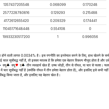
1357437205548
0.068099
0.170248
2577228780816
0.129293
0.215488
4172612655420
0.209329
0.174441
11045171648448
0.554108
0
19933230517200
1
0.996056
रण होने वाली लागत 0.0034% है। इस रणनीति का इस्तेमाल करने के लिए, हाथ खेलने के सभ
ई चाल सूचीबद्ध नहीं है, तो इसका मतलब है कि हमेशा एक बेहतर विकल्प मौजूद होता है और उस
क्यू
क्यू
ए
तीन व्यवहार्य खेल हैं: उच्च जोड़ी, तीन से रॉयल, या चार से फ्लश। फ्ल
श में चार सूचीबद्ध नहीं है (क्योंकि रॉयल में तीन हमेशा बेहतर होता है), और इसलिए इसे कभी नहीं
चीबद्ध किया जाता है, और इसलिए यह बेहतर खेल है।