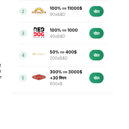
100%
11000$
तक
2
खेल
90xB&D
100%
1000
तक
3
खेल
40xB&D
50%
400$
तक
4
खेल
200xB&D
ी
े
300%
3000$
तक
श
5
+30 स्पिन
खेल
600xB