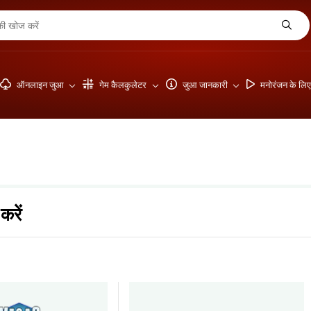
ऑनलाइन जुआ
गेम कैलकुलेटर
जुआ जानकारी
मनोरंजन के लि
करें