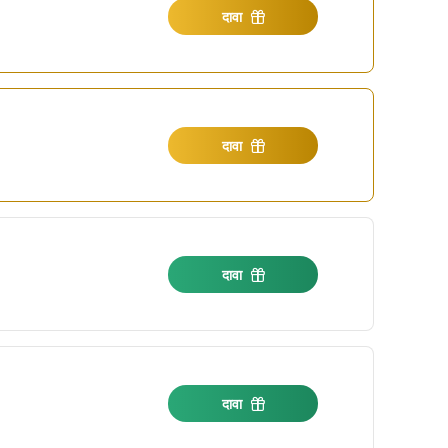
दावा
दावा
दावा
दावा