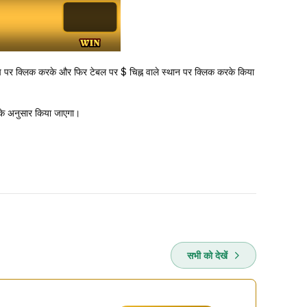
प पर क्लिक करके और फिर टेबल पर $ चिह्न वाले स्थान पर क्लिक करके किया
ा के अनुसार किया जाएगा।
सभी को देखें