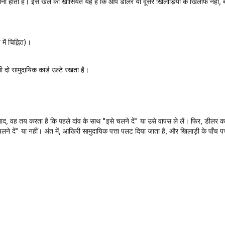
नाना होता है। इस खेल की खासियत यह है कि आप डीलर या दूसरे खिलाड़ियों के खिलाफ नहीं, बल्
में चिह्नित)।
भी दो सामुदायिक कार्ड उल्टे रखता है।
ाद, वह तय करता है कि पहले दांव के साथ "इसे चलने दें" या उसे वापस ले लें। फिर, डीलर क
 चलने दें" या नहीं। अंत में, आखिरी सामुदायिक पत्ता पलट दिया जाता है, और खिलाड़ी के पाँच प