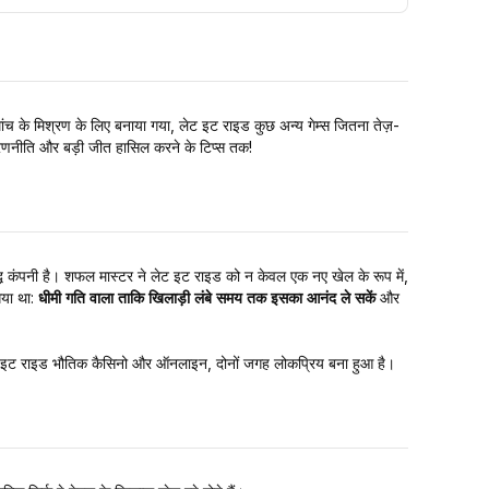
ांच के मिश्रण के लिए बनाया गया, लेट इट राइड कुछ अन्य गेम्स जितना तेज़-
कर रणनीति और बड़ी जीत हासिल करने के टिप्स तक!
िद्ध कंपनी है। शफल मास्टर ने लेट इट राइड को न केवल एक नए खेल के रूप में,
गया था:
धीमी गति वाला ताकि खिलाड़ी लंबे समय तक इसका आनंद ले सकें
और
ेट इट राइड भौतिक कैसिनो और ऑनलाइन, दोनों जगह लोकप्रिय बना हुआ है।