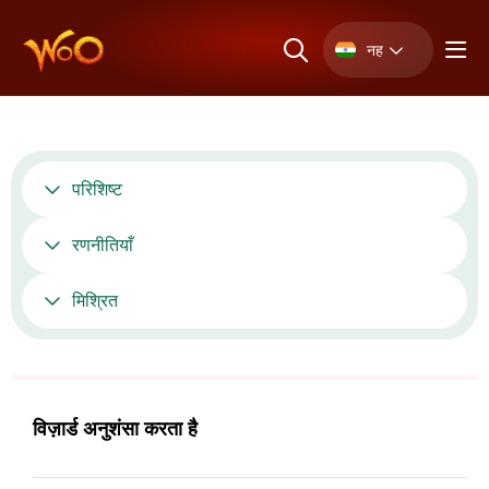
नह
परिशिष्ट
रणनीतियाँ
मिश्रित
विज़ार्ड अनुशंसा करता है