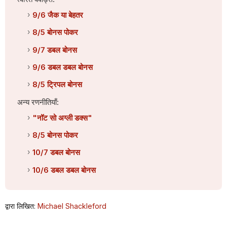
9/6 जैक या बेहतर
8/5 बोनस पोकर
9/7 डबल बोनस
9/6 डबल डबल बोनस
8/5 ट्रिपल बोनस
अन्य रणनीतियाँ:
"नॉट सो अग्ली डक्स"
8/5 बोनस पोकर
10/7 डबल बोनस
10/6 डबल डबल बोनस
द्वारा लिखित:
Michael Shackleford