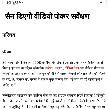
इस पृष्ठ पर
सैन डिएगो वीडियो पोकर सर्वेक्षण
परिचय
परिचय
30 नवंबर और 1 दिसंबर, 2008 के बीच, मैंने सैन डिएगो क्षेत्र के ग्यारह कैसिनो का दौरा
किया। इस दौरे का उद्देश्य ब्लैकजैक,
क्रेप्स
,
रूलेट
,
वीडियो केनो
और वीडियो पोकर के
नियमों का सर्वेक्षण करना था। यह पृष्ठ मेरे वीडियो पोकर निष्कर्षों को दर्शाता है। मेरे लौटने
के बाद, 10 दिसंबर को, बैरोना ने खेल में कुछ बदलाव किए, जो नीचे दी गई तालिकाओं में
दर्शाए गए हैं।
निम्नलिखित तालिकाएँ उन सर्वोत्तम खेलों के लिए इष्टतम रणनीति रिटर्न दिखाती हैं जो मुझे
मिल सके। खाली स्थान यह दर्शाता है कि मुझे वह खेल नहीं मिला। कैसीनो औसत रिटर्न के
क्रम में सूचीबद्ध हैं। $5 वाली तालिका में सूचीबद्ध नहीं किए गए कैसीनो में उस मूल्यवर्ग का