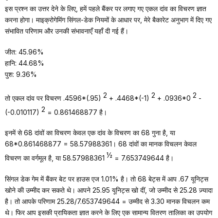
इस प्रश्न का उत्तर देने के लिए, हमें पहले बैंकर पर लगाए गए एकल दांव का विचरण ज्ञात
करना होगा। माइक्रोगेमिंग सिंगल-डेक नियमों के आधार पर, मेरे बैकारेट अनुभाग में दिए गए
संभावित परिणाम और उनकी संभावनाएँ यहाँ दी गई हैं।
जीत: 45.96%
हानि: 44.68%
पुश: 9.36%
2
2
2
तो एकल दांव पर विचरण .4596*(.95)
+ .4468*(-1)
+ .0936*0
-
2
(-0.010117)
= 0.861468877 है।
इनमें से 68 दांवों का विचरण केवल एक दांव के विचरण का 68 गुना है, या
68*0.861468877 = 58.57988361। 68 दांवों का मानक विचलन केवल
½
विचरण का वर्गमूल है, या 58.57988361
= 7.653749644 है।
सिंगल डेक गेम में बैंकर बेट पर हाउस एज 1.01% है। तो 68 बेट्स में आप .67 यूनिट्स
खोने की उम्मीद कर सकते थे। आपने 25.95 यूनिट्स खो दीं, जो उम्मीद से 25.28 ज़्यादा
है। तो आपके परिणाम 25.28/7.653749644 = उम्मीद से 3.30 मानक विचलन कम
थे। फिर आप इसकी प्रायिकता ज्ञात करने के लिए एक सामान्य वितरण तालिका का उपयोग