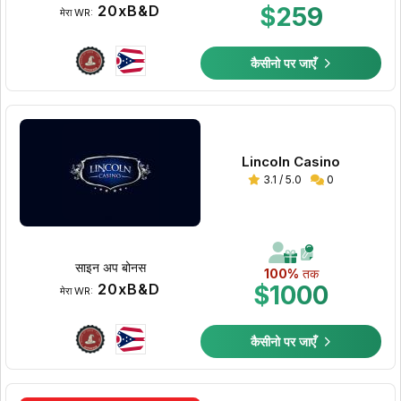
20xB&D
$259
मेरा WR:
कैसीनो पर जाएँ
Lincoln Casino
3.1 / 5.0
0
साइन अप बोनस
100%
तक
20xB&D
$1000
मेरा WR:
कैसीनो पर जाएँ