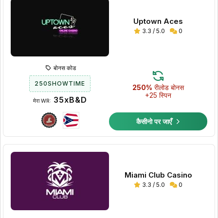
Uptown Aces
3.3 / 5.0
0
बोनस कोड
250SHOWTIME
250%
रीलोड बोनस
+25 स्पिन
35xB&D
मेरा WR:
कैसीनो पर जाएँ
Miami Club Casino
3.3 / 5.0
0