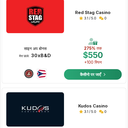
Red Stag Casino
3.1 / 5.0
0
275%
तक
साइन अप बोनस
$550
30xB&D
मेरा WR:
+100 स्पिन
कैसीनो पर जाएँ
Kudos Casino
3.1 / 5.0
0