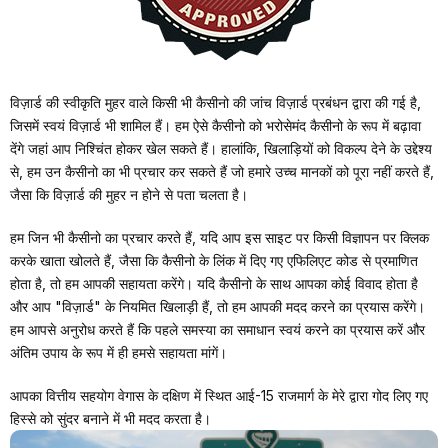
विज़ार्ड की स्वीकृति मुहर वाले किसी भी कैसीनो की जांच विज़ार्ड प्रबंधन द्वारा की गई है,
जिसमें स्वयं विज़ार्ड भी शामिल हैं। हम ऐसे कैसीनो को भरोसेमंद कैसीनो के रूप में बढ़ावा
देंगे जहां आप निश्चिंत होकर खेल सकते हैं। हालांकि, खिलाड़ियों को विकल्प देने के उद्देश्य
से, हम उन कैसीनो का भी प्रचार कर सकते हैं जो हमारे उच्च मानकों को पूरा नहीं करते हैं,
जैसा कि विज़ार्ड की मुहर न होने से पता चलता है।
हम जिन भी कैसीनो का प्रचार करते हैं, यदि आप इस साइट पर किसी विज्ञापन पर क्लिक
करके खाता खोलते हैं, जैसा कि कैसीनो के लिंक में दिए गए एफिलिएट कोड से प्रमाणित
होता है, तो हम आपकी सहायता करेंगे। यदि कैसीनो के साथ आपका कोई विवाद होता है
और आप "विज़ार्ड" के नियमित खिलाड़ी हैं, तो हम आपकी मदद करने का प्रयास करेंगे।
हम आपसे अनुरोध करते हैं कि पहले समस्या का समाधान स्वयं करने का प्रयास करें और
अंतिम उपाय के रूप में ही हमसे सहायता मांगें।
आपका वित्तीय सहयोग वेगास के दक्षिण में स्थित आई-15 राजमार्ग के मेरे द्वारा गोद लिए गए
हिस्से को सुंदर बनाने में भी मदद करता है।