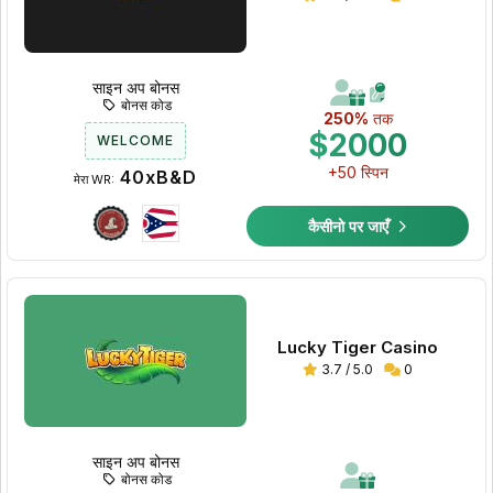
साइन अप बोनस
बोनस कोड
250%
तक
$2000
WELCOME
+50 स्पिन
40xB&D
मेरा WR:
कैसीनो पर जाएँ
Lucky Tiger Casino
3.7 / 5.0
0
साइन अप बोनस
बोनस कोड