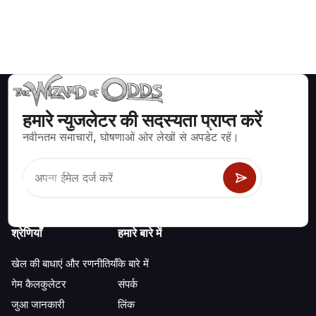
हमारे न्युजलेटर की सदस्यता प्राप्त करें
ब्लैकजैक, क्रेप्स, रूलेट और अन्य सैकड़ों कैसीनो खेलों के लिए गणितीय रूप से सही
नवीनतम समाचारों, घोषणाओं और लेखों से अपडेट रहें।
रणनीति और जानकारी।
श्रेणियाँ
हमारे बारे में
खेल की बाधाएं और रणनीतियाँ
के बारे में
गेम कैलकुलेटर
संपर्क
जुआ जानकारी
लिंक