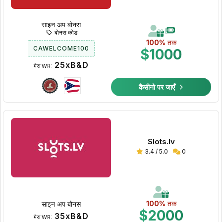
साइन अप बोनस
बोनस कोड
100%
तक
CAWELCOME100
$1000
25xB&D
मेरा WR:
कैसीनो पर जाएँ
Slots.lv
3.4 / 5.0
0
100%
तक
साइन अप बोनस
$2000
35xB&D
मेरा WR: