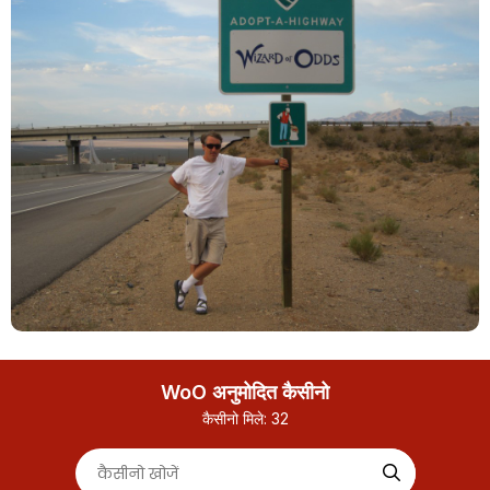
WoO अनुमोदित कैसीनो
कैसीनो मिले:
32