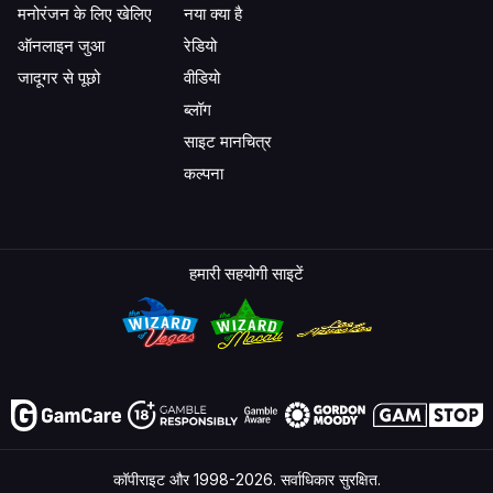
मनोरंजन के लिए खेलिए
नया क्या है
ऑनलाइन जुआ
रेडियो
जादूगर से पूछो
वीडियो
ब्लॉग
साइट मानचित्र
कल्पना
हमारी सहयोगी साइटें
कॉपीराइट और 1998-2026. सर्वाधिकार सुरक्षित.