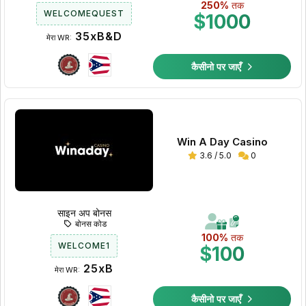
250%
तक
WELCOMEQUEST
$1000
35xB&D
मेरा WR:
कैसीनो पर जाएँ
Win A Day Casino
3.6 / 5.0
0
साइन अप बोनस
बोनस कोड
100%
तक
WELCOME1
$100
25xB
मेरा WR:
कैसीनो पर जाएँ