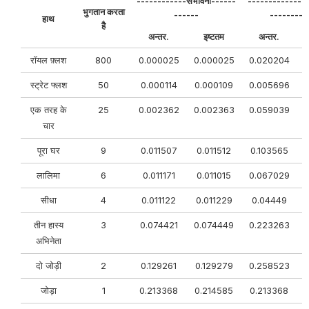
------------संभावना------
--------------व
भुगतान करता
------
---------
हाथ
है
अन्तर.
इष्टतम
अन्तर.
रॉयल फ़्लश
800
0.000025
0.000025
0.020204
स्ट्रेट फ्लश
50
0.000114
0.000109
0.005696
एक तरह के
25
0.002362
0.002363
0.059039
चार
पूरा घर
9
0.011507
0.011512
0.103565
लालिमा
6
0.011171
0.011015
0.067029
सीधा
4
0.011122
0.011229
0.04449
तीन हास्य
3
0.074421
0.074449
0.223263
अभिनेता
दो जोड़ी
2
0.129261
0.129279
0.258523
जोड़ा
1
0.213368
0.214585
0.213368