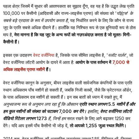
पहला क्षेत्र जिसमें मैं सुधार की आवश्यकता का सुझाव दूँगा, वह यह है कि उद्धृत लेख प्रति
100,000 पर कैसीनो (आदिवासी और राज्य-लाइसेंस प्राप्त) की संख्या को
'पॉइंट्स' के
सबसे बड़े प्रदाता के रूप में उपयोग करता है,
यह निर्धारित करने के लिए कि कौन से राज्य
जुए के प्रति सबसे अधिक दीवाने हैं। हालाँकि यह निश्चित रूप से एक बुनियादी रूप से ठोस
माप है,
मेरा मानना है कि यह जुए के अन्य रूपों को नज़रअंदाज़ करता है जो मूलतः मिनी-
कैसीनो हैं।
इसका एक उदाहरण
वेस्ट वर्जीनिया
है, जिसके पास सीमित लाइसेंस है,
'स्लॉट पार्लर',
जो
वेस्ट वर्जीनिया लॉटरी आयोग के दायरे में आता है:
आयोग के पास वर्तमान में
7,000 से
अधिक लाइसेंस प्राप्त मशीनें
हैं।
वेस्ट वर्जीनिया कानून के अनुसार, बीयर लाइसेंस वाली सार्वजनिक कंपनियों के पास प्रति
स्थान अधिकतम पाँच मशीनें हो सकती हैं, जबकि निजी क्लबों, जैसे कि फ्रेटरनल ऑर्डर,
के पास अधिकतम दस मशीनें हो सकती हैं। इन सब बातों को ध्यान में रखते हुए, मैं
अनुभवजन्य रूप से अनुमान लगा रहा हूँ कि औसतन
प्रति स्थान लगभग 5.5 मशीनें हैं और
हम कुल मशीनों की संख्या को घटाकर 7,000 कर देंगे।
इसलिए,
वेस्ट वर्जीनिया लॉटरी
वीडियो रिटेलर लगभग 1273
हैं, जिन्हें हम
सरल रखने के लिए आगे बढ़ाकर 1250 कर
देंगे। यदि आप इसमें पाँच कैसीनो भी जोड़ दें,
तो आपको 1,255 जुआ स्थल मिलेंगे।
2014 तक, वेस्ट वर्जीनिया
की अनुमानित जनसंख्या लगभग 1.85 मिलियन थी, जिसका