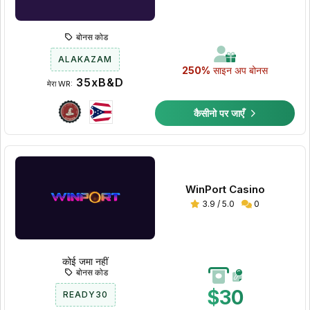
बोनस कोड
ALAKAZAM
250%
साइन अप बोनस
35xB&D
मेरा WR:
कैसीनो पर जाएँ
WinPort Casino
3.9 / 5.0
0
कोई जमा नहीं
बोनस कोड
$30
READY30