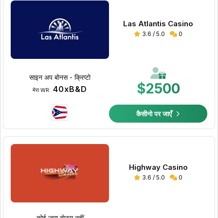
Las Atlantis Casino
3.6 / 5.0
0
साइन अप बोनस - क्रिप्टो
$2500
40xB&D
मेरा WR:
कैसीनो पर जाएँ
Highway Casino
3.6 / 5.0
0
कोई जमा बोनस नहीं