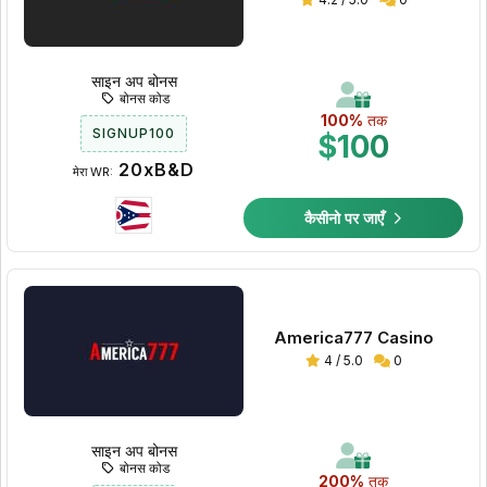
साइन अप बोनस
बोनस कोड
100%
तक
SIGNUP100
$100
20xB&D
मेरा WR:
कैसीनो पर जाएँ
America777 Casino
4 / 5.0
0
साइन अप बोनस
बोनस कोड
200%
तक