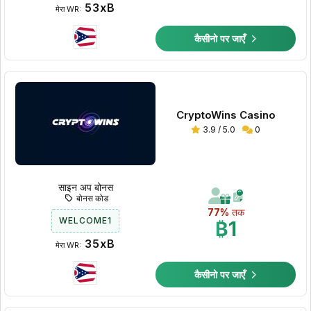
53xB
मेरा WR:
कैसीनो पर जाएँ
CryptoWins Casino
3.9 / 5.0
0
साइन अप बोनस
बोनस कोड
77%
तक
WELCOME1
₿1
35xB
मेरा WR:
कैसीनो पर जाएँ