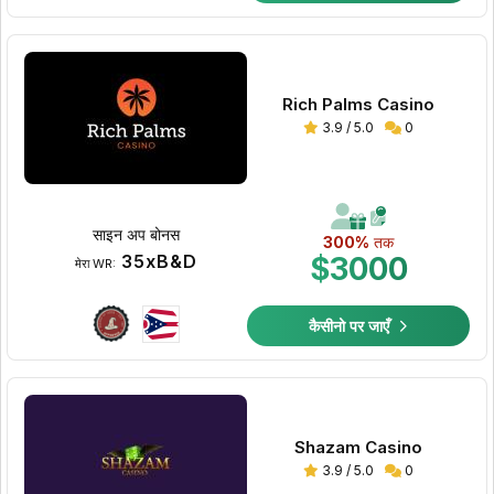
Rich Palms Casino
3.9 / 5.0
0
साइन अप बोनस
300%
तक
35xB&D
$3000
मेरा WR:
कैसीनो पर जाएँ
Shazam Casino
3.9 / 5.0
0