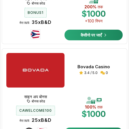
बोनस कोड
200%
तक
$1000
BONUS1
+100 स्पिन
35xB&D
मेरा WR:
कैसीनो पर जाएँ
Bovada Casino
3.4 / 5.0
0
साइन अप बोनस
बोनस कोड
100%
तक
CAWELCOME100
$1000
25xB&D
मेरा WR: