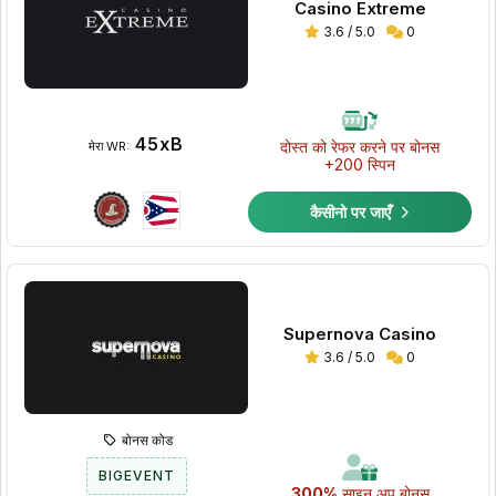
Casino Extreme
3.6 / 5.0
0
45xB
दोस्त को रेफर करने पर बोनस
मेरा WR:
+200 स्पिन
कैसीनो पर जाएँ
Supernova Casino
3.6 / 5.0
0
बोनस कोड
BIGEVENT
300%
साइन अप बोनस