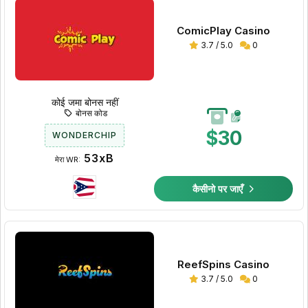
ComicPlay Casino
3.7 / 5.0
0
कोई जमा बोनस नहीं
बोनस कोड
$30
WONDERCHIP
53xB
मेरा WR:
कैसीनो पर जाएँ
ReefSpins Casino
3.7 / 5.0
0