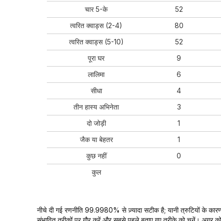
चार 5-के
52
त्वरित क्वाड्स (2-4)
80
त्वरित क्वाड्स (5-10)
52
पूरा घर
9
लालिमा
6
सीधा
4
तीन हास्य अभिनेता
3
दो जोड़ी
1
जैक या बेहतर
1
कुछ नहीं
0
कुल
नीचे दी गई रणनीति 99.9980% से ज़्यादा सटीक है; यानी त्रुटियों के का
संभावित तरीकों पर गौर करें और सबसे पहले बताए गए तरीके को चुनें। अगर को