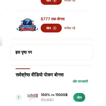
खेल
समीक्षा पढ़ें
$777
तक बोनस
खेल
समीक्षा पढ़ें
इस पृष्ठ पर
सर्वश्रेष्ठ वीडियो पोकर बोनस
और जानकारी
100%
11000$
तक
1
खेल
90xB&D