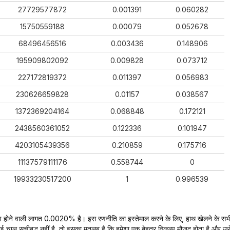
27729577872
0.001391
0.060282
15750559188
0.00079
0.052678
68496456516
0.003436
0.148906
195909802092
0.009828
0.073712
227172819372
0.011397
0.056983
230626659828
0.01157
0.038567
1372369204164
0.068848
0.172121
2438560361052
0.122336
0.101947
4203105439356
0.210859
0.175716
11137579111176
0.558744
0
19933230517200
1
0.996539
रण होने वाली लागत 0.0020% है। इस रणनीति का इस्तेमाल करने के लिए, हाथ खेलने के सभ
ई चाल सूचीबद्ध नहीं है, तो इसका मतलब है कि हमेशा एक बेहतर विकल्प मौजूद होता है और उस