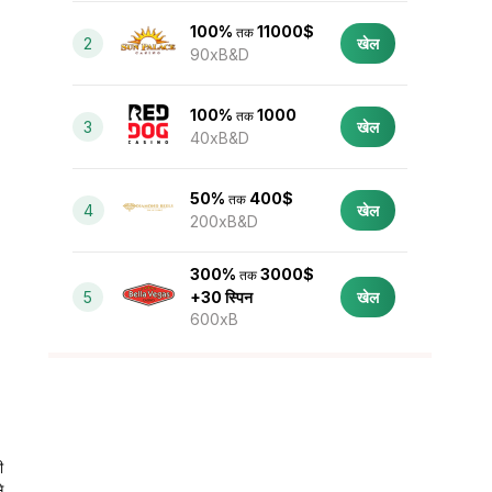
100%
11000$
तक
2
खेल
90xB&D
100%
1000
तक
3
खेल
40xB&D
50%
400$
तक
4
खेल
200xB&D
300%
3000$
तक
5
+30 स्पिन
खेल
600xB
ी
े