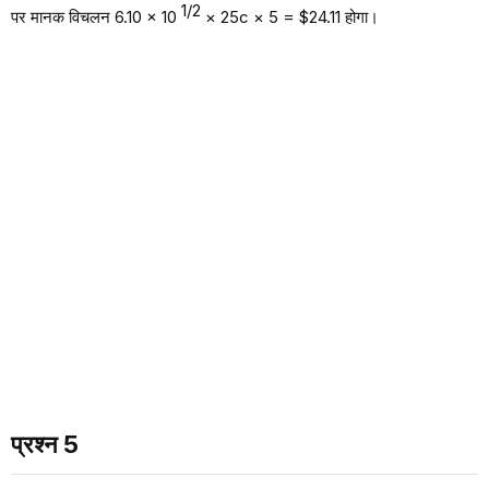
1/2
पर मानक विचलन 6.10 × 10
× 25c × 5 = $24.11 होगा।
प्रश्न 5