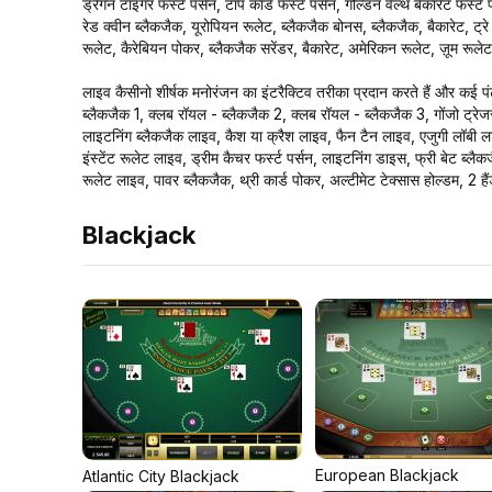
ड्रैगन टाइगर फर्स्ट पर्सन, टॉप कार्ड फर्स्ट पर्सन, गोल्डन वेल्थ बैकारेट फर्स्ट 
रेड क्वीन ब्लैकजैक, यूरोपियन रूलेट, ब्लैकजैक बोनस, ब्लैकजैक, बैकारेट, ट्रे
रूलेट, कैरेबियन पोकर, ब्लैकजैक सरेंडर, बैकारेट, अमेरिकन रूलेट, ज़ूम रूले
लाइव कैसीनो शीर्षक मनोरंजन का इंटरैक्टिव तरीका प्रदान करते हैं और कई पंट
ब्लैकजैक 1, क्लब रॉयल - ब्लैकजैक 2, क्लब रॉयल - ब्लैकजैक 3, गोंजो ट्रे
लाइटनिंग ब्लैकजैक लाइव, कैश या क्रैश लाइव, फैन टैन लाइव, एजुगी लॉबी लाइ
इंस्टेंट रूलेट लाइव, ड्रीम कैचर फर्स्ट पर्सन, लाइटनिंग डाइस, फ्री बेट ब्लै
रूलेट लाइव, पावर ब्लैकजैक, थ्री कार्ड पोकर, अल्टीमेट टेक्सास होल्डम, 2 ह
Blackjack
European Blackjack
Atlantic City Blackjack