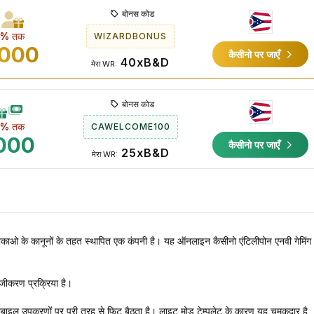
बोनस कोड
0%
तक
WIZARDBONUS
1000
कैसीनो पर जाएँ
40xB&D
मेरा WR:
बोनस कोड
0%
तक
CAWELCOME100
000
कैसीनो पर जाएँ
25xB&D
मेरा WR:
ुराकाओ के कानूनों के तहत स्थापित एक कंपनी है। यह ऑनलाइन कैसीनो एंटिलीपोन एनवी गेमिंग
ंजीकरण प्रक्रिया है।
मोबाइल उपकरणों पर पूरी तरह से फिट बैठता है। लाइट मोड टेम्पलेट के कारण यह चमकदार है,