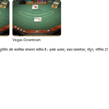
Vegas Downtown
ं यूरोपीय और क्लासिक संस्करण शामिल हैं। इसके अलावा, डबल एक्सपोज़र, पोंटून, स्पैनिश 21