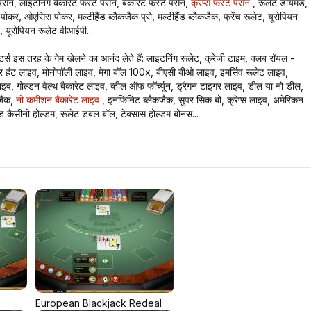
पर्सन, लाइटनिंग बैकारेट फर्स्ट पर्सन, बैकारेट फर्स्ट पर्सन,
क्रेप्स फर्स्ट पर्सन
, रूलेट डायमंड,
 पोकर, ओएसिस पोकर, मल्टीहैंड ब्लैकजैक प्रो, मल्टीहैंड ब्लैकजैक, फ्रेंच रूलेट, यूरोपियन
ट, यूरोपियन रूलेट वीआईपी...
र्स इस तरह के गेम खेलने का आनंद लेते हैं: लाइटनिंग रूलेट, क्रेजी टाइम, क्लब रॉयल -
जर हंट लाइव, मोनोपॉली लाइव, मेगा बॉल 100x, बीएसी बीओ लाइव, इमर्सिव रूलेट लाइव,
व, गोल्डन वेल्थ बैकारेट लाइव, व्हील ऑफ फॉर्च्यून, ड्रैगन टाइगर लाइव, डील या नो डील,
कजैक,
नो कमीशन बैकारेट लाइव
, इनफिनिट ब्लैकजैक, सुपर सिक बो, क्रेप्स लाइव, अमेरिकन
ैंड कैसीनो होल्डम, रूलेट डबल बॉल, टेक्सास होल्डम बोनस...
European Blackjack Redeal