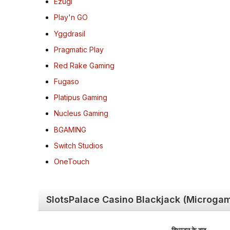
Ezugi
Play'n GO
Yggdrasil
Pragmatic Play
Red Rake Gaming
Fugaso
Platipus Gaming
Nucleus Gaming
BGAMING
Switch Studios
OneTouch
SlotsPalace Casino Blackjack (Microga