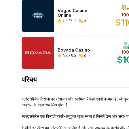
Vegas Casino
10
Online
$1
2.9 / 5.0
0
Bovada Casino
10
3.4 / 5.0
0
$1
परिचय
स्लॉट्सपैलेस कैसीनो का संचालन और स्वामित्व रैबिडी एनवी के पास है, जो क
लाइसेंस के तहत संचालित होता है।
स्लॉट्सपैलेस एक क्रिप्टोकरेंसी-अनुकूल जुआ स्थल है जिसमें तेज और सरल प
कैसीनो इंटरफ़ेस बहु-प्लेटफ़ॉर्म अनुकूलित है और सभी उपलब्ध डेस्कटॉप और 