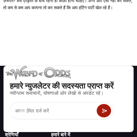
ज़रूरत? बस प्रकृति के बीच रहना ही काफ़ी होना चाहिए। अगर आप ऐसा नहीं कर सकते,
तो कम से कम आप कल्पना तो कर सकते हैं कि आप हंटिंग पार्टी खेल रहे हैं।
हमारे न्युजलेटर की सदस्यता प्राप्त करें
ब्लैकजैक, क्रेप्स, रूलेट और अन्य सैकड़ों कैसीनो खेलों के लिए गणितीय रूप से सही
नवीनतम समाचारों, घोषणाओं और लेखों से अपडेट रहें।
रणनीति और जानकारी।
श्रेणियाँ
हमारे बारे में