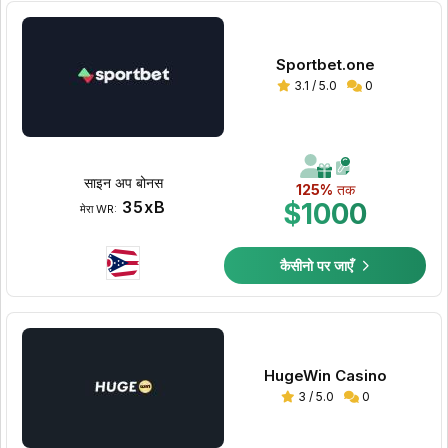
Sportbet.one
3.1 / 5.0
0
साइन अप बोनस
125%
तक
35xB
$1000
मेरा WR:
कैसीनो पर जाएँ
HugeWin Casino
3 / 5.0
0