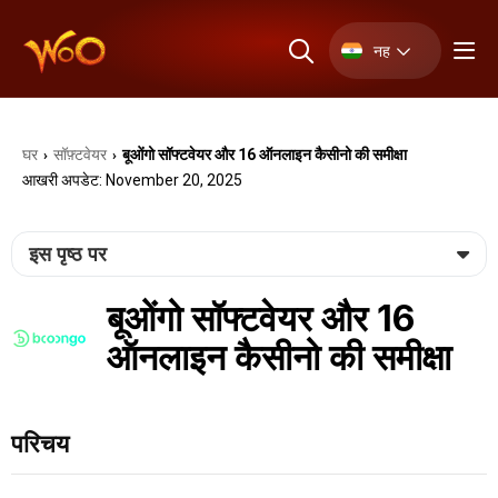
नह
घर
सॉफ़्टवेयर
बूओंगो सॉफ्टवेयर और 16 ऑनलाइन कैसीनो की समीक्षा
›
›
आखरी अपडेट: November 20, 2025
इस पृष्ठ पर
बूओंगो सॉफ्टवेयर और 16
ऑनलाइन कैसीनो की समीक्षा
परिचय