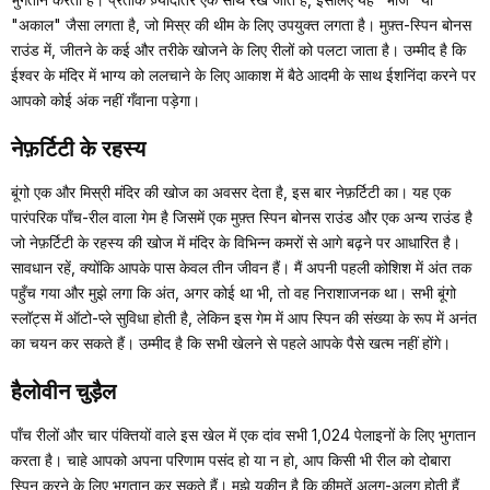
"अकाल" जैसा लगता है, जो मिस्र की थीम के लिए उपयुक्त लगता है। मुफ़्त-स्पिन बोनस
राउंड में, जीतने के कई और तरीके खोजने के लिए रीलों को पलटा जाता है। उम्मीद है कि
ईश्वर के मंदिर में भाग्य को ललचाने के लिए आकाश में बैठे आदमी के साथ ईशनिंदा करने पर
आपको कोई अंक नहीं गँवाना पड़ेगा।
नेफ़र्टिटी के रहस्य
बूंगो एक और मिस्री मंदिर की खोज का अवसर देता है, इस बार नेफ़र्टिटी का। यह एक
पारंपरिक पाँच-रील वाला गेम है जिसमें एक मुफ़्त स्पिन बोनस राउंड और एक अन्य राउंड है
जो नेफ़र्टिटी के रहस्य की खोज में मंदिर के विभिन्न कमरों से आगे बढ़ने पर आधारित है।
सावधान रहें, क्योंकि आपके पास केवल तीन जीवन हैं। मैं अपनी पहली कोशिश में अंत तक
पहुँच गया और मुझे लगा कि अंत, अगर कोई था भी, तो वह निराशाजनक था। सभी बूंगो
स्लॉट्स में ऑटो-प्ले सुविधा होती है, लेकिन इस गेम में आप स्पिन की संख्या के रूप में अनंत
का चयन कर सकते हैं। उम्मीद है कि सभी खेलने से पहले आपके पैसे खत्म नहीं होंगे।
हैलोवीन चुड़ैल
पाँच रीलों और चार पंक्तियों वाले इस खेल में एक दांव सभी 1,024 पेलाइनों के लिए भुगतान
करता है। चाहे आपको अपना परिणाम पसंद हो या न हो, आप किसी भी रील को दोबारा
स्पिन करने के लिए भुगतान कर सकते हैं। मुझे यकीन है कि कीमतें अलग-अलग होती हैं,