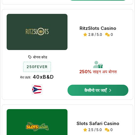
RitzSlots Casino
2.8 / 5.0
0
बोनस कोड
250FEVER
250%
साइन अप बोनस
40xB&D
मेरा WR:
कैसीनो पर जाएँ
Slots Safari Casino
2.5 / 5.0
0