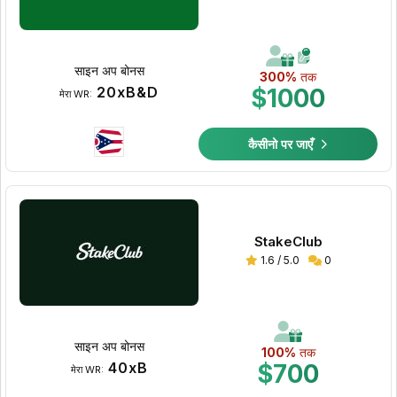
साइन अप बोनस
300%
तक
20xB&D
$1000
मेरा WR:
कैसीनो पर जाएँ
StakeClub
1.6 / 5.0
0
साइन अप बोनस
100%
तक
40xB
$700
मेरा WR: