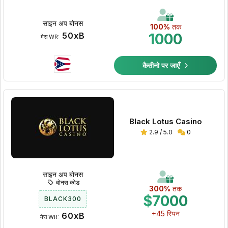
साइन अप बोनस
100%
तक
50xB
1000
मेरा WR:
कैसीनो पर जाएँ
Black Lotus Casino
2.9 / 5.0
0
साइन अप बोनस
बोनस कोड
300%
तक
$7000
BLACK300
+45 स्पिन
60xB
मेरा WR: