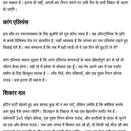
कर सकता है। इतना ही नहीं, अगली बार स्पिन करने पर उसी रील के सभी सिंबल भी अलग
हो जाएँगे।
कांग एलियंस
इस थीम पर रचनात्मकता के लिए बूओंगो को पूरा श्रेय जाता है। यह ऑस्ट्रेलिया के छोटे
से कस्बे विक्लिफ वेल पर आधारित है, जहाँ अफवाह है कि लगभग हर रात एलियंस उड़ते हुए
दिखाई देते हैं। क्या संभावना है कि जब मैं वहाँ जाऊँ तो वे एक दिन की छुट्टी ले लें?
कांग एलियंस सवाल पूछता है कि अगर एलियंस कंगारुओं के साथ सौहार्दपूर्ण ढंग से रहें तो
जीवन कैसा होगा। यही तो मैं हमेशा से सोचता रहा हूँ। यह गेम अपने आप में एक स्लॉट
मशीन के लिए बिल्कुल मानक है -- पाँच रीलें, तीन पंक्तियाँ, और एक मुफ़्त स्पिन बोनस
राउंड। बस इतना ही कहना है।
शिकार दल
हंटिंग पार्टी खेलते हुए आप शायद कुछ भी न मार पाएँ, लेकिन उम्मीद है कि कोशिश करके
आप कुछ पैसे ज़रूर जीतेंगे। डिज़ाइन के लिहाज़ से यह एक बेहतरीन स्लॉट गेम है।
सर्वव्यापी 3x5 प्लेइंग फ़ील्ड, एक मुफ़्त स्पिन बोनस राउंड, और प्रतीकों के क्षेत्र से चुनने
का एक और बोनस राउंड। जब आप जंगल में शिकार कर रहे हों, तो किसी नई चीज़ की क्या