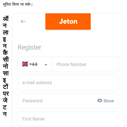
सूचित किया जा सके।
ऑ
न
ला
इ
न
कै
सी
नो
सा
इ
टों
पर
जे
ट
न