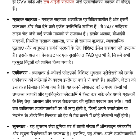
ही CVV कोड और
टच आईडी सत्यापन
जैसे प्रमाणीकरण कारक भी मौजूद
हैं।
ग्राहक सहायता -
ग्राहक सहायता अत्यधिक प्रतिक्रियाशील है और इसमें
जानकार और सेवा देने वाले एजेंट प्रतिनिधि शामिल हैं। ये 24/7 सक्रिय
लाइव चैट जैसे कई संपर्क माध्यमों से उपलब्ध हैं। इसके अलावा, वीआईपी
सदस्यों, नियमित ग्राहक सहायता, साथ ही सामान्य पूछताछ, व्यावसायिक
पूछताछ और अनुपालन संबंधी प्रश्नों के लिए विशिष्ट ईमेल सहायता पते उपलब्ध
हैं। इसके अलावा, वेबसाइट पर एक सुसज्जित FAQ पृष्ठ भी है, जिसमें सभी
प्रमुख बिंदुओं को शामिल किया गया है।
एकीकरण -
ज़्यादातर ई-कॉमर्स प्लेटफ़ॉर्म विशिष्ट भुगतान प्रोसेसरों को उनके
एकीकरण की कठिनाई के कारण इस्तेमाल करने से बचते हैं। हालाँकि, जेटन को
इस तरह डिज़ाइन किया गया है कि यह अपने लेआउट को लगभग किसी भी
उपलब्ध व्यापारी और पुनर्विक्रेता प्लेटफ़ॉर्म में फिट कर सके और अपने ग्राहकों
के लिए तेज़, आसान और सरल चेकआउट की सुविधा प्रदान कर सके। यही
बात व्यक्तिगत उपयोगकर्ताओं पर भी लागू होती है, जिन्हें अपने स्मार्टफ़ोन या
टैबलेट के ऑपरेटिंग सिस्टम को ऐप से मैच करने में कोई परेशानी नहीं होगी।
सुगम्यता -
यह भुगतान सेवा दुनिया भर में बढ़ती संख्या में ऑनलाइन प्लेटफ़ॉर्म
और खुदरा विक्रेताओं पर उपलब्ध है। इसलिए, यह अंततः अपने उपयोगकर्ताओं