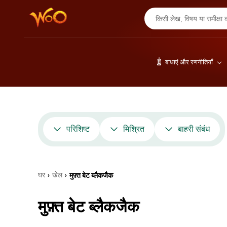
बाधाएं और रणनीतियाँ
परिशिष्ट
मिश्रित
बाहरी संबंध
घर
खेल
मुफ़्त बेट ब्लैकजैक
›
›
मुफ़्त बेट ब्लैकजैक