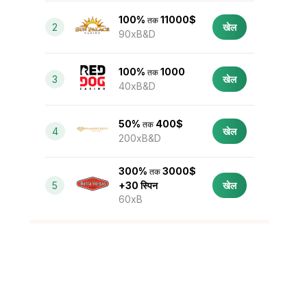
100%
11000$
तक
2
खेल
90xB&D
100%
1000
तक
3
खेल
40xB&D
50%
400$
तक
4
खेल
200xB&D
300%
3000$
तक
5
+30 स्पिन
खेल
60xB