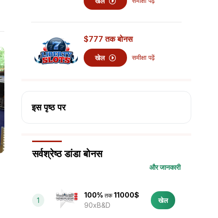
खेल
समीक्षा पढ़ें
$777
तक बोनस
खेल
समीक्षा पढ़ें
इस पृष्ठ पर
सर्वश्रेष्ठ डांडा बोनस
और जानकारी
100%
11000$
तक
1
खेल
90xB&D