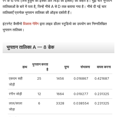
रंग के दो पत्तों (जैसे हुकुम का इक्का और चिड़ी का इक्का) को कहते हैं। मुझे चार भुगतान
तालिकाओं के बारे में पता है, जिन्हें नीचे A से D तक बताया गया है। नीचे दी गई चार
तालिकाएँ प्रत्येक भुगतान तालिका की ऑड्स दर्शाती हैं।
इंटरनेट कैसीनो
विकास गेमिंग
द्वारा लाइव डीलर स्टूडियो का उपयोग कर निम्नलिखित
भुगतान तालिका।
भुगतान तालिका A — 8 डेक
भुगतान करता
हाथ
युग्म
संभावना
वापस करना
है
एकदम सही
25
1456
0.016867
0.421687
जोड़ी
रंगीन जोड़ी
12
1664
0.019277
0.231325
लाल/काला
6
3328
0.038554
0.231325
जोड़ा