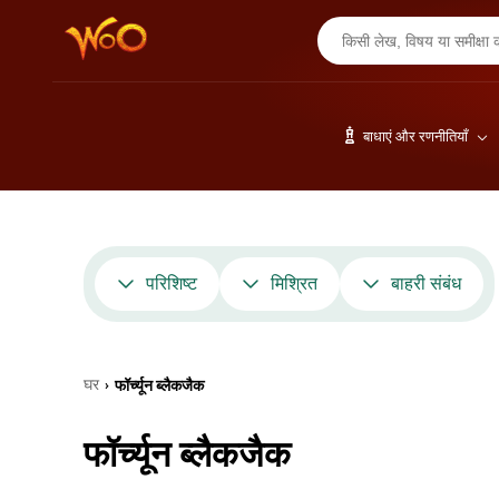
बाधाएं और रणनीतियाँ
परिशिष्ट
मिश्रित
बाहरी संबंध
घर
फॉर्च्यून ब्लैकजैक
›
फॉर्च्यून ब्लैकजैक