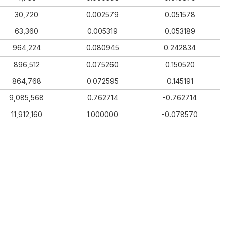
30,720
0.002579
0.051578
63,360
0.005319
0.053189
964,224
0.080945
0.242834
896,512
0.075260
0.150520
864,768
0.072595
0.145191
9,085,568
0.762714
-0.762714
11,912,160
1.000000
-0.078570