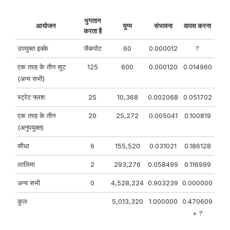
भुगतान
आयोजन
युग्म
संभावना
वापस करना
करता है
उपयुक्त इक्के
जैकपोट
60
0.000012
?
एक तरह के तीन सूट
125
600
0.000120
0.014960
(अन्य सभी)
स्ट्रेट फ्लश
25
10,368
0.002068
0.051702
एक तरह के तीन
20
25,272
0.005041
0.100819
(अनुपयुक्त)
सीधा
6
155,520
0.031021
0.186128
लालिमा
2
293,276
0.058499
0.116999
अन्य सभी
0
4,528,224
0.903239
0.000000
कुल
5,013,320
1.000000
0.470609
+ ?