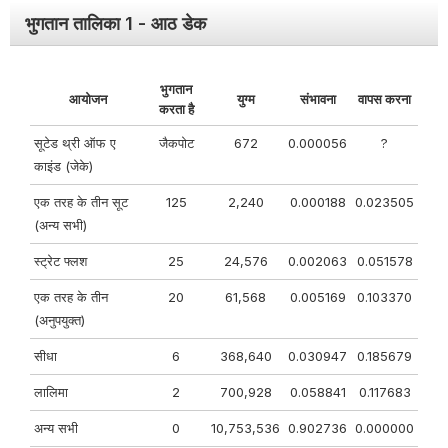
भुगतान तालिका 1 - आठ डेक
भुगतान
आयोजन
युग्म
संभावना
वापस करना
करता है
सूटेड थ्री ऑफ ए
जैकपोट
672
0.000056
?
काइंड (जेके)
एक तरह के तीन सूट
125
2,240
0.000188
0.023505
(अन्य सभी)
स्ट्रेट फ्लश
25
24,576
0.002063
0.051578
एक तरह के तीन
20
61,568
0.005169
0.103370
(अनुपयुक्त)
सीधा
6
368,640
0.030947
0.185679
लालिमा
2
700,928
0.058841
0.117683
अन्य सभी
0
10,753,536
0.902736
0.000000