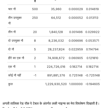
है
चार नौ
500
35,960
0.000029
0.014619
तीन उपयुक्त
250
64,512
0.000052
0.013113
नौ
तीन नौ
20
1,840,128
0.001496
0.029922
दो उपयुक्त नौ
8
8,236,032
0.006696
0.053571
दो नौ
5
28,237,824
0.022959
0.114794
हीरे का एक नौ
2
74,908,672
0.060905
0.121810
एक नौ
1
224,726,016
0.182714
0.182714
कोई नौ नहीं
-1
891,881,376
0.725148
-0.725148
कुल
1,229,930,520
1.000000
-0.194605
अगली तालिका रेड रॉक पे टेबल के अंतर्गत लकी नाइन्स का मेरा विश्लेषण दिखाती है।