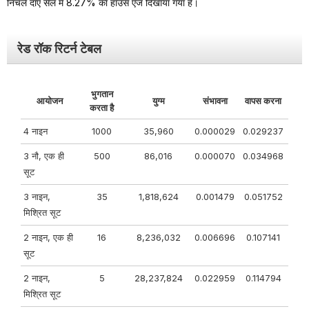
निचले दाएँ सेल में 8.27% का हाउस एज दिखाया गया है।
रेड रॉक रिटर्न टेबल
भुगतान
आयोजन
युग्म
संभावना
वापस करना
करता है
4 नाइन
1000
35,960
0.000029
0.029237
3 नौ, एक ही
500
86,016
0.000070
0.034968
सूट
3 नाइन,
35
1,818,624
0.001479
0.051752
मिश्रित सूट
2 नाइन, एक ही
16
8,236,032
0.006696
0.107141
सूट
2 नाइन,
5
28,237,824
0.022959
0.114794
मिश्रित सूट