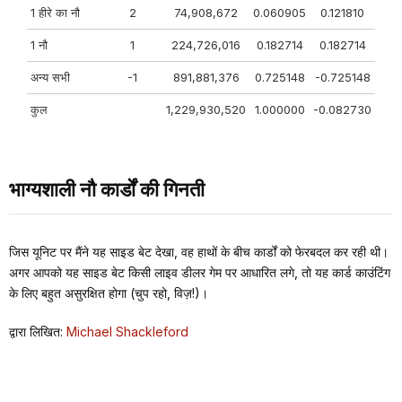
1 हीरे का नौ
2
74,908,672
0.060905
0.121810
1 नौ
1
224,726,016
0.182714
0.182714
अन्य सभी
-1
891,881,376
0.725148
-0.725148
कुल
1,229,930,520
1.000000
-0.082730
भाग्यशाली नौ कार्डों की गिनती
जिस यूनिट पर मैंने यह साइड बेट देखा, वह हाथों के बीच कार्डों को फेरबदल कर रही थी।
अगर आपको यह साइड बेट किसी लाइव डीलर गेम पर आधारित लगे, तो यह कार्ड काउंटिंग
के लिए बहुत असुरक्षित होगा (चुप रहो, विज़!)।
द्वारा लिखित:
Michael Shackleford