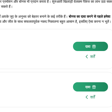
शानदार प्रमोशन और बोनस भी प्रदान करता है। शुरुआती खिलाड़ी वेलकम पैकेज का लाभ उठा सकत
 सकते हैं।
हाँ आपके जुए के अनुभव को बेहतर बनाने के कई तरीके हैं।
बोनस का दावा करने से पहले हमेशा
करना और जीत के साथ सफलतापूर्वक नकद निकालना बहुत आसान है, इसलिए ऐसा करना न भूलें।
दावा
शर्तें
दावा
शर्तें