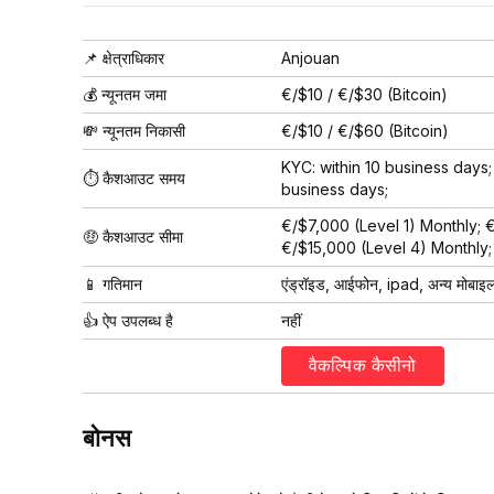
📌 क्षेत्राधिकार
Anjouan
💰 न्यूनतम जमा
€/$10 / €/$30 (Bitcoin)
💸 न्यूनतम निकासी
€/$10 / €/$60 (Bitcoin)
KYC: within 10 business days;
⏱️ कैशआउट समय
business days;
€/$7,000 (Level 1) Monthly; 
🤑 कैशआउट सीमा
€/$15,000 (Level 4) Monthly;
📱 गतिमान
एंड्रॉइड, आईफोन, ipad, अन्य मोबाइ
👍 ऐप उपलब्ध है
नहीं
वैकल्पिक कैसीनो
बोनस