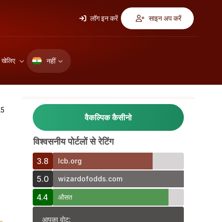
लॉग इन करें
साइन अप करें
नहीं
ए खेलिए
25
वैकल्पिक कैसीनो
विश्वसनीय पोर्टलों से रेटिंग
3.8
lcb.org
5.0
wizardofodds.com
4.4
औसत
आपका वोट: