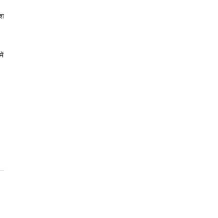
ेश
ें