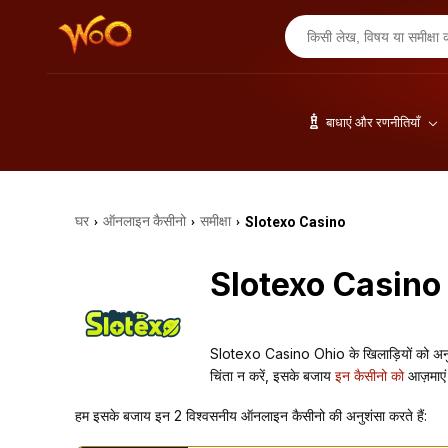
बाधाएं और रणनीतियाँ
घर
ऑनलाइन कैसीनो
समीक्षा
Slotexo Casino
›
›
›
Slotexo Casino स
Slotexo Casino Ohio के खिलाड़ियों को अनुमत
चिंता न करें, इसके बजाय
इन कैसीनो को
आज़माए
हम इसके बजाय इन 2 विश्वसनीय ऑनलाइन कैसीनो की अनुशंसा करते हैं: