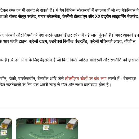
ेबल गेम्स का भी आनंद ले सकते हैं। ये गेम विभिन्न संस्करणों में उपलब्ध हैं जो नए मैकेनिक्स प
म आपको
गोल्ड सैलून रूलेट, पावर ब्लैकजैक, कैसीनो होल्ड'एम और XXXट्रीम लाइटनिंग बैकारेट
े गेम नए फीचर्स और नियमों को पेश करके लाइव डीलर स्पेस में नई जान फूंकते हैं। अगर आपको इनम
ै कि आप
फंकी टाइम, क्रेजी टाइम, एडवेंचर्स बियॉन्ड वंडरलैंड, क्रेजी पचिनको लाइव, गोंजो'स
पलब्ध हैं। ये उन लोगों के लिए बेहतरीन हैं जो बिना किसी जटिल यांत्रिकी और रणनीति की ज़रूरत
टबॉल, हॉकी, बास्केटबॉल, बेसबॉल आदि जैसे
लोकप्रिय खेलों पर दांव लगा
सकते हैं। वेबसाइट
ेल सट्टेबाजों के लिए एक अच्छी तरह से गोल और सक्षम वातावरण होता है।