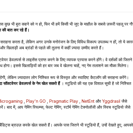
पास कुछ भी बुरा कहने को न हो, फिर भी हमें किसी भी जुए के माहौल के सबसे ज़रूरी पहलू पर गौ
की बात कर रहे हैं।
ी सराहना करता है, लेकिन अगर उनके मनोरंजन के लिए विविध विकल्प उपलब्ध न हों, तो ये का
और खिलाड़ी अब ब्रांडों से पहले की तुलना में कहीं ज़्यादा उम्मीद करते हैं।
्टवेयर डेवलपर्स से लाइसेंस प्राप्त करने के लिए व्यापक प्रयास करने होंगे। वे दर्शकों को जितने
ध होगा। इससे खिलाड़ियों को हर बार जब वे खेलना चाहें, नए गेम तलाशने का मौका मिलेगा।
ं होगी, लेकिन ज़्यादातर लोग निश्चित रूप से विस्तृत और स्वादिष्ट कैटलॉग की सराहना करेंगे।
ा सॉफ़्टवेयर डेवलपर्स के गेम खेल सकते हैं
। स्टूडियो की यह एक विशाल सूची है जो निश्चित
icrogaming
,
Play'n GO
,
Pragmatic Play
,
NetEnt
और
Yggdrasil
जैसे
ं। बाद में, आप गेमिंग रियल्म्स, फेल्ट गेमिंग, स्टॉर्म गेमिंग टेक्नोलॉजी और स्विच स्टूडियो जैसे
ैंडिट्स ब्राउज़ करके खेल सकते हैं। आपके पास जितने भी स्टूडियो हैं, उन्हें देखते हुए, आपको