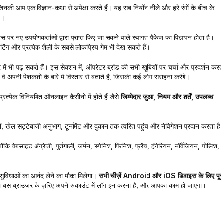
जिनकी आप एक विज्ञान-कथा से अपेक्षा करते हैं। यह सब नियॉन नीले और हरे रंगों के बीच के
ै।
िस पर नए उपयोगकर्ताओं द्वारा प्राप्त किए जा सकने वाले स्वागत पैकेज का विज्ञापन होता है।
बेटिंग और प्रत्येक शैली के सबसे लोकप्रिय गेम भी देख सकते हैं।
े में भी पढ़ सकते हैं। इस सेक्शन में, ऑपरेटर ब्रांड की सभी खूबियों पर चर्चा और प्रदर्शन कर
 अपनी पेशकशों के बारे में विस्तार से बताते हैं, जिसकी कई लोग सराहना करेंगे।
 प्रत्येक विनियमित ऑनलाइन कैसीनो में होते हैं जैसे
जिम्मेदार जुआ, नियम और शर्तें, उपलब्ध
चारों, खेल सट्टेबाजी अनुभाग, टूर्नामेंट और दुकान तक त्वरित पहुंच और नेविगेशन प्रदान करता ह
 वेबसाइट अंग्रेजी, पुर्तगाली, जर्मन, स्पेनिश, फिनिश, फ्रेंच, हंगेरियन, नॉर्वेजियन, पोलिश,
ुविधाओं का आनंद लेने का मौका मिलेगा।
सभी चीज़ें Android और iOS डिवाइस के लिए पूर
स ब्राउज़र के ज़रिए अपने अकाउंट में लॉग इन करना है, और आपका काम हो जाएगा।