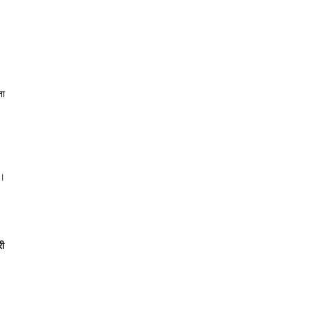
ता
ै।
ी