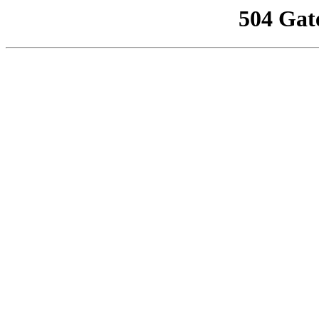
504 Gat