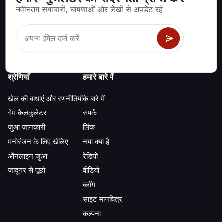
ब्लैकजैक, क्रेप्स, रूलेट और अन्य सैकड़ों कैसीनो खेलों के लिए गणितीय रूप से सही
नवीनतम समाचारों, घोषणाओं और लेखों से अपडेट रहें।
रणनीति और जानकारी।
श्रेणियाँ
हमारे बारे में
खेल की बाधाएं और रणनीतियाँ
के बारे में
गेम कैलकुलेटर
संपर्क
जुआ जानकारी
लिंक
मनोरंजन के लिए खेलिए
नया क्या है
ऑनलाइन जुआ
रेडियो
जादूगर से पूछो
वीडियो
ब्लॉग
साइट मानचित्र
कल्पना