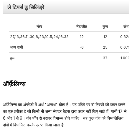
ले टियर्स डु सिलिंड्रे
नंबर
नेट जीत
युग्म
संभाव
27,13,36,11,30,8,23,10,5,24,16,33
12
12
0.324
अन्य सभी
-6
25
0.675
कुल
37
1.000
ऑर्फ़ेलिन्स
ऑर्फ़ेलिन्स का अंग्रेज़ी में अर्थ "अनाथ" होता है। यह पहिये पर दो हिस्सों को कवर करने
का एक तरीका है जो किसी भी अन्य सेक्टर बेट्स द्वारा कवर नहीं किए जाते हैं, यानी 17 से
6 और 1 से 9। दांव पाँच से बराबर विभाज्य होने चाहिए। यह कुल दांव को निम्नलिखित
दांवों में विभाजित करके प्राप्त किया जाता है: