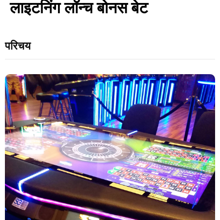
लाइटनिंग लॉन्च बोनस बेट
परिचय