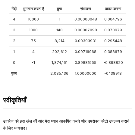
गेंदों
भुगतान करता है
युग्म
संभावना
वापस करना
4
10000
1
0.00000048
0.004796
3
1000
148
0.00007098
0.070979
2
75
8,214
0.00393931
0.295448
1
4
202,612
0.09716968
0.388679
0
-1
1,874,161
0.89881955
-0.898820
कुल
2,085,136
1.00000000
-0.138918
स्वीकृतियाँ
डार्कोज़ को इस खेल की ओर मेरा ध्यान आकर्षित करने और उपरोक्त फोटो उपलब्ध कराने
के लिए धन्यवाद।