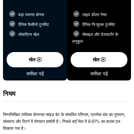
बड़ा स्वागत बोनस
लाइव डीलर गेम्स
दैनिक कैसीनो टूर्नामेंट
दैनिक निःशुल्क टूर्नामेंट
लोकप्रिय खेल
मोबाइल और डेस्कटॉप के
अनुकूल
खेल
खेल
समीक्षा पढ़ें
समीक्षा पढ़ें
नियम
निम्नलिखित तालिका बोनान्ज़ा साइड बेट के संभावित परिणाम, प्रत्येक दांव का भुगतान,
संभावना और रिटर्न में योगदान दर्शाती है। निचले दाएँ सेल में 9.61% का हाउस एज
दिखाया गया है।