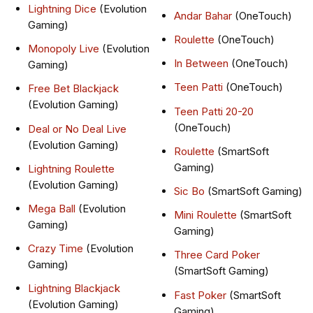
Lightning Dice
(Evolution
Andar Bahar
(OneTouch)
Gaming)
Roulette
(OneTouch)
Monopoly Live
(Evolution
In Between
(OneTouch)
Gaming)
Teen Patti
(OneTouch)
Free Bet Blackjack
(Evolution Gaming)
Teen Patti 20-20
(OneTouch)
Deal or No Deal Live
(Evolution Gaming)
Roulette
(SmartSoft
Gaming)
Lightning Roulette
(Evolution Gaming)
Sic Bo
(SmartSoft Gaming)
Mega Ball
(Evolution
Mini Roulette
(SmartSoft
Gaming)
Gaming)
Crazy Time
(Evolution
Three Card Poker
Gaming)
(SmartSoft Gaming)
Lightning Blackjack
Fast Poker
(SmartSoft
(Evolution Gaming)
Gaming)