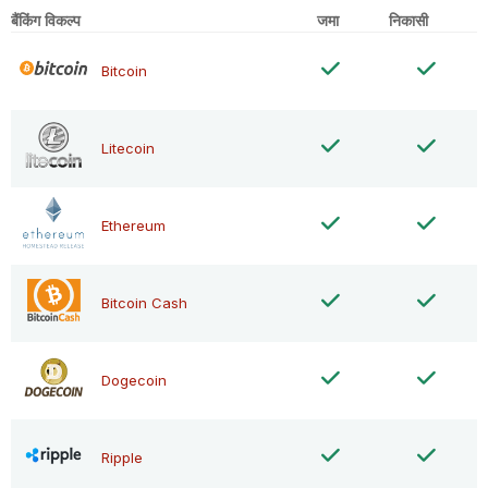
बैंकिंग विकल्प
जमा
निकासी
Bitcoin
Litecoin
Ethereum
Bitcoin Cash
Dogecoin
Ripple