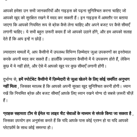
आपको हमेशा उन सभी जानकारियों और गाइड्स को पढ़ना सुनिश्चित करना चाहिए जो
आपको खुद को सुरक्षित रखने में मदद कर सकती हैं। इन गाइड्स में आमतौर पर बताया
जाएगा कि आपको नियमित रूप से ब्रेक कैसे लेना चाहिए और अपने बजट पर कैसे सीमाएँ
लगानी चाहिए। ये सभी बहुत ज़रूरी कदम हैं जो आपको उठाने होंगे, और हम आपको सलाह
देते हैं कि आप इन्हें न छोड़ें।
ज़्यादातर मामलों में, आप कैसीनो में उपलब्ध विभिन्न ज़िम्मेदार जुआ उपकरणों का इस्तेमाल
करके अपनी मदद कर सकते हैं। हालाँकि ज़्यादातर कैसीनो में ये उपकरण होते हैं, लेकिन
कुछ में ये नहीं होते, और ऐसे में आपको खुद पर कुछ सीमाएँ लगानी होंगी।
दुर्भाग्य से,
हमें स्पोर्टबेट कैसीनो में ज़िम्मेदारी से जुआ खेलने के लिए कोई समर्पित अनुभाग
नहीं मिला
, जिसका मतलब है कि आपको अपनी सुरक्षा खुद सुनिश्चित करनी होगी। ध्यान
रखें कि नियमित ब्रेक और बजट सीमाएँ आपके लिए ध्यान रखने योग्य दो सबसे ज़रूरी चीज़ें
हैं।
ग्राहक सहायता टीम से ईमेल या लाइव चैट सेवाओं के माध्यम से संपर्क किया जा सकता है
,
जिसका उपयोग हम अनुशंसा करते हैं कि यदि आपके पास कोई प्रश्न हो या यदि आपको
प्लेटफ़ॉर्म के साथ कोई समस्या हो।