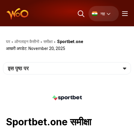
नह
घर
ऑनलाइन कैसीनो
समीक्षा
Sportbet.one
›
›
›
आखरी अपडेट: November 20, 2025
इस पृष्ठ पर
Sportbet.one समीक्षा