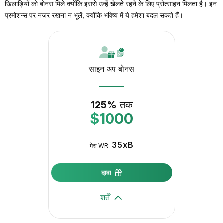
खिलाड़ियों को बोनस मिले क्योंकि इससे उन्हें खेलते रहने के लिए प्रोत्साहन मिलता है। इन
प्रमोशन्स पर नज़र रखना न भूलें, क्योंकि भविष्य में ये हमेशा बदल सकते हैं।
साइन अप बोनस
125%
तक
$1000
35xB
मेरा WR:
दावा
शर्तें