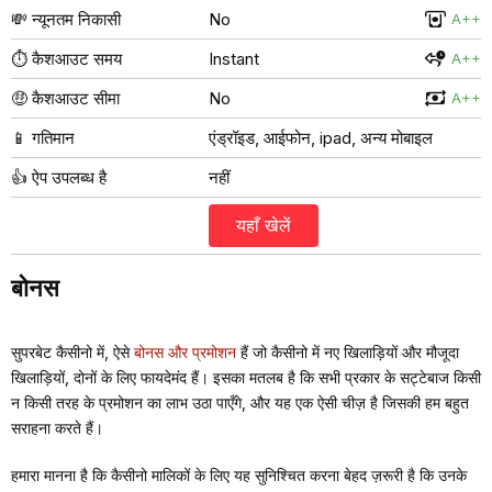
💸 न्यूनतम निकासी
No
A++
⏱️ कैशआउट समय
Instant
A++
🤑 कैशआउट सीमा
No
A++
📱 गतिमान
एंड्रॉइड, आईफोन, ipad, अन्य मोबाइल
👍 ऐप उपलब्ध है
नहीं
यहाँ खेलें
बोनस
सुपरबेट कैसीनो में, ऐसे
बोनस और प्रमोशन
हैं जो कैसीनो में नए खिलाड़ियों और मौजूदा
खिलाड़ियों, दोनों के लिए फायदेमंद हैं। इसका मतलब है कि सभी प्रकार के सट्टेबाज किसी
न किसी तरह के प्रमोशन का लाभ उठा पाएँगे, और यह एक ऐसी चीज़ है जिसकी हम बहुत
सराहना करते हैं।
हमारा मानना है कि कैसीनो मालिकों के लिए यह सुनिश्चित करना बेहद ज़रूरी है कि उनके