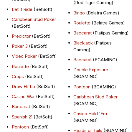
(Red Tiger Gaming)
Let it Ride
(BetSoft)
Bingo
(Belatra Games)
Caribbean Stud Poker
Roulette
(Belatra Games)
(BetSoft)
Baccarat
(Platipus Gaming)
Predictor
(BetSoft)
Blackjack
(Platipus
Poker 3
(BetSoft)
Gaming)
Video Poker
(BetSoft)
Baccarat
(BGAMING)
Roulette
(BetSoft)
Double Exposure
Craps
(BetSoft)
(BGAMING)
Draw Hi-Lo
(BetSoft)
Pontoon
(BGAMING)
Casino War
(BetSoft)
Caribbean Stud Poker
(BGAMING)
Baccarat
(BetSoft)
Casino Hold 'Em
Spanish 21
(BetSoft)
(BGAMING)
Pontoon
(BetSoft)
Heads or Tails
(BGAMING)