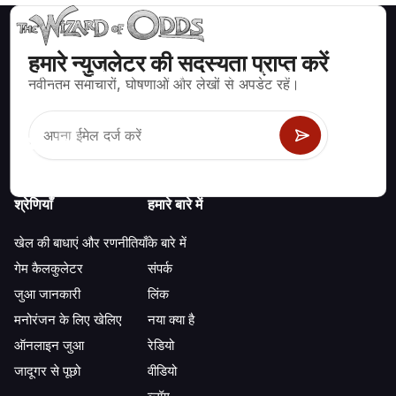
हमारे न्युजलेटर की सदस्यता प्राप्त करें
ब्लैकजैक, क्रेप्स, रूलेट और अन्य सैकड़ों कैसीनो खेलों के लिए गणितीय रूप से सही
नवीनतम समाचारों, घोषणाओं और लेखों से अपडेट रहें।
रणनीति और जानकारी।
श्रेणियाँ
हमारे बारे में
खेल की बाधाएं और रणनीतियाँ
के बारे में
गेम कैलकुलेटर
संपर्क
जुआ जानकारी
लिंक
मनोरंजन के लिए खेलिए
नया क्या है
ऑनलाइन जुआ
रेडियो
जादूगर से पूछो
वीडियो