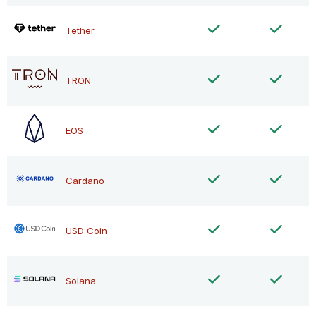
Tether
TRON
EOS
Cardano
USD Coin
Solana