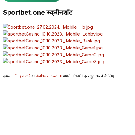
Sportbet.one स्क्रीनशॉट
कृपया
लॉग इन करें
या
पंजीकरण करवाना
अपनी टिप्पणी प्रस्तुत करने के लिए.