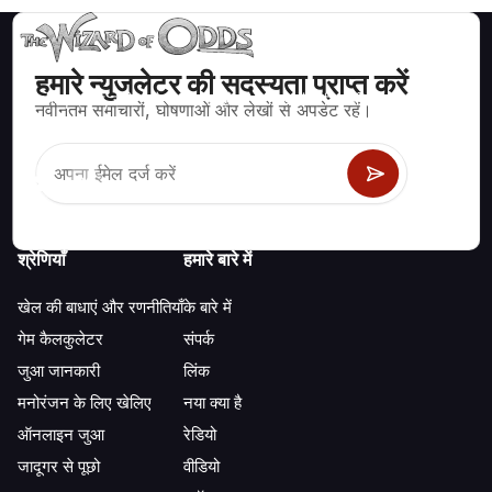
हमारे न्युजलेटर की सदस्यता प्राप्त करें
ब्लैकजैक, क्रेप्स, रूलेट और अन्य सैकड़ों कैसीनो खेलों के लिए गणितीय रूप से सही
नवीनतम समाचारों, घोषणाओं और लेखों से अपडेट रहें।
रणनीति और जानकारी।
श्रेणियाँ
हमारे बारे में
खेल की बाधाएं और रणनीतियाँ
के बारे में
गेम कैलकुलेटर
संपर्क
जुआ जानकारी
लिंक
मनोरंजन के लिए खेलिए
नया क्या है
ऑनलाइन जुआ
रेडियो
जादूगर से पूछो
वीडियो