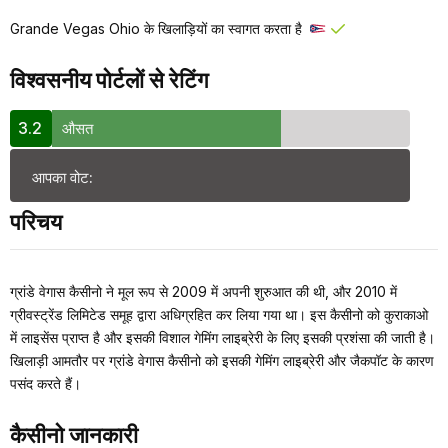
Grande Vegas Ohio के खिलाड़ियों का स्वागत करता है
विश्वसनीय पोर्टलों से रेटिंग
3.2
औसत
आपका वोट:
परिचय
ग्रांडे वेगास कैसीनो ने मूल रूप से 2009 में अपनी शुरुआत की थी, और 2010 में
ग्रीवस्ट्रेंड लिमिटेड समूह द्वारा अधिग्रहित कर लिया गया था। इस कैसीनो को कुराकाओ
में लाइसेंस प्राप्त है और इसकी विशाल गेमिंग लाइब्रेरी के लिए इसकी प्रशंसा की जाती है।
खिलाड़ी आमतौर पर ग्रांडे वेगास कैसीनो को इसकी गेमिंग लाइब्रेरी और जैकपॉट के कारण
पसंद करते हैं।
कैसीनो जानकारी