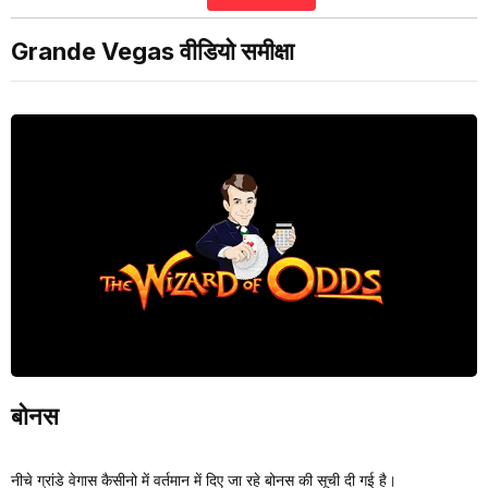
Grande Vegas वीडियो समीक्षा
बोनस
नीचे ग्रांडे वेगास कैसीनो में वर्तमान में दिए जा रहे बोनस की सूची दी गई है।