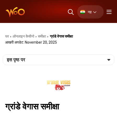
नह
घर
ऑनलाइन कैसीनो
समीक्षा
ग्रांडे वेगास समीक्षा
›
›
›
आखरी अपडेट: November 20, 2025
इस पृष्ठ पर
ग्रांडे वेगास समीक्षा