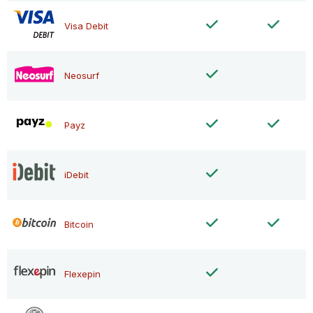
Visa Debit
Neosurf
Payz
iDebit
Bitcoin
Flexepin