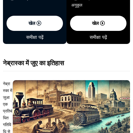
अनुकूल
खेल
खेल
समीक्षा पढ़ें
समीक्षा पढ़ें
नेब्रास्का में जुए का इतिहास
नेब्रा
स्का में
जुआ
एक
प्रतिबं
धित
गतिवि
धि से