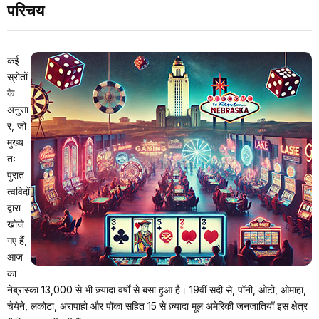
परिचय
कई
स्रोतों
के
अनुसा
र, जो
मुख्य
तः
पुरात
त्वविदों
द्वारा
खोजे
गए हैं,
आज
का
नेब्रास्का 13,000 से भी ज़्यादा वर्षों से बसा हुआ है। 19वीं सदी से, पॉनी, ओटो, ओमाहा,
चेयेने, लकोटा, अरापाहो और पोंका सहित 15 से ज़्यादा मूल अमेरिकी जनजातियाँ इस क्षेत्र