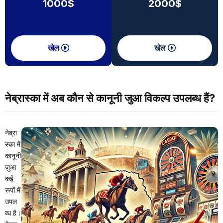
1000$
2000$
खेल
खेल
नेब्रास्का में अब कौन से कानूनी जुआ विकल्प उपलब्ध हैं?
नेब्रा
स्का में
कानूनी
जुआ
कई
रूपों में
उपल
ब्ध है।