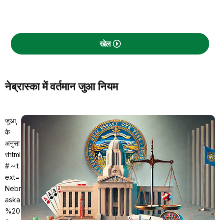
खेल
नेब्रास्का में वर्तमान जुआ नियम
जुआ,
के
अनुसा
रhtml
#:~:t
ext=
Nebr
aska
%20