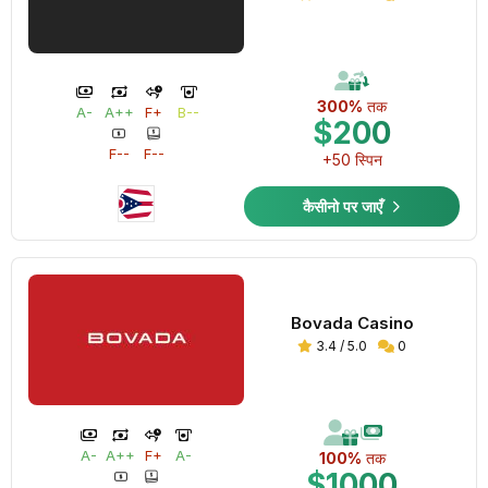
300%
तक
A-
A++
F+
B--
$200
F--
F--
+50 स्पिन
कैसीनो पर जाएँ
Bovada Casino
3.4 / 5.0
0
A-
A++
F+
A-
100%
तक
$1000