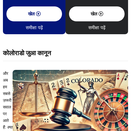
खेल
खेल
समीक्षा पढ़ें
समीक्षा पढ़ें
कोलोराडो जुआ कानून
और
अब
हम
सबसे
ज़रूरी
सवाल
पर
आते
हैं:
क्या