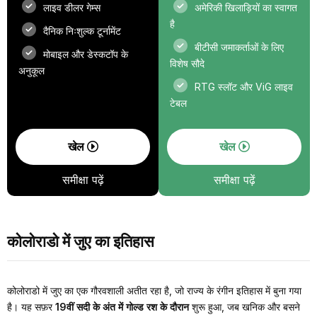
लाइव डीलर गेम्स
अमेरिकी खिलाड़ियों का स्वागत
है
दैनिक निःशुल्क टूर्नामेंट
बीटीसी जमाकर्ताओं के लिए
मोबाइल और डेस्कटॉप के
विशेष सौदे
अनुकूल
RTG स्लॉट और ViG लाइव
टेबल
खेल
खेल
समीक्षा पढ़ें
समीक्षा पढ़ें
कोलोराडो में जुए का इतिहास
कोलोराडो में जुए का एक गौरवशाली अतीत रहा है, जो राज्य के रंगीन इतिहास में बुना गया
है। यह सफ़र
19वीं सदी के अंत में गोल्ड रश के दौरान
शुरू हुआ, जब खनिक और बसने