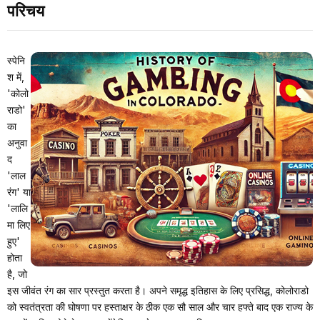
परिचय
स्पेनि
श में,
'कोलो
राडो'
का
अनुवा
द
'लाल
रंग' या
'लालि
मा लिए
हुए'
होता
है, जो
इस जीवंत रंग का सार प्रस्तुत करता है। अपने समृद्ध इतिहास के लिए प्रसिद्ध, कोलोराडो
को स्वतंत्रता की घोषणा पर हस्ताक्षर के ठीक एक सौ साल और चार हफ्ते बाद एक राज्य के