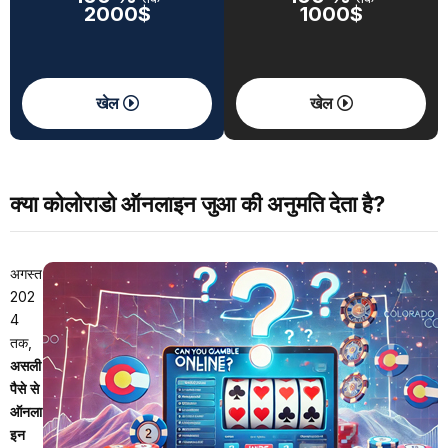
2000$
1000$
खेल
खेल
क्या कोलोराडो ऑनलाइन जुआ की अनुमति देता है?
अगस्त
202
4
तक,
असली
पैसे से
ऑनला
इन