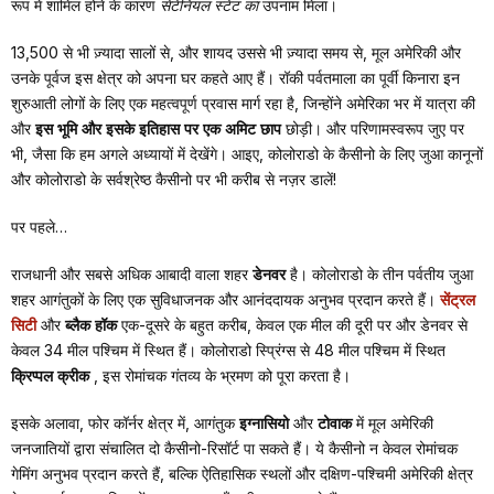
रूप में शामिल होने के कारण
सेंटेनियल स्टेट का
उपनाम मिला।
13,500 से भी ज़्यादा सालों से, और शायद उससे भी ज़्यादा समय से, मूल अमेरिकी और
उनके पूर्वज इस क्षेत्र को अपना घर कहते आए हैं। रॉकी पर्वतमाला का पूर्वी किनारा इन
शुरुआती लोगों के लिए एक महत्वपूर्ण प्रवास मार्ग रहा है, जिन्होंने अमेरिका भर में यात्रा की
और
इस भूमि और इसके इतिहास पर एक अमिट छाप
छोड़ी। और परिणामस्वरूप जुए पर
भी, जैसा कि हम अगले अध्यायों में देखेंगे। आइए, कोलोराडो के कैसीनो के लिए जुआ कानूनों
और कोलोराडो के सर्वश्रेष्ठ कैसीनो पर भी करीब से नज़र डालें!
पर पहले…
राजधानी और सबसे अधिक आबादी वाला शहर
डेनवर
है। कोलोराडो के तीन पर्वतीय जुआ
शहर आगंतुकों के लिए एक सुविधाजनक और आनंददायक अनुभव प्रदान करते हैं।
सेंट्रल
सिटी
और
ब्लैक हॉक
एक-दूसरे के बहुत करीब, केवल एक मील की दूरी पर और डेनवर से
केवल 34 मील पश्चिम में स्थित हैं। कोलोराडो स्प्रिंग्स से 48 मील पश्चिम में स्थित
क्रिप्पल क्रीक
, इस रोमांचक गंतव्य के भ्रमण को पूरा करता है।
इसके अलावा, फोर कॉर्नर क्षेत्र में, आगंतुक
इग्नासियो
और
टोवाक
में मूल अमेरिकी
जनजातियों द्वारा संचालित दो कैसीनो-रिसॉर्ट पा सकते हैं। ये कैसीनो न केवल रोमांचक
गेमिंग अनुभव प्रदान करते हैं, बल्कि ऐतिहासिक स्थलों और दक्षिण-पश्चिमी अमेरिकी क्षेत्र