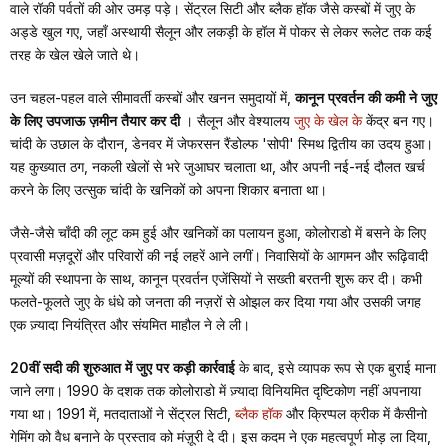
वाले रॉकी पर्वतों की ओर उमड़ पड़े। सेंट्रल सिटी और ब्लैक हॉक जैसे कस्बों में जुए के
अड्डे खुल गए, जहाँ अस्थायी सैलून और लकड़ी के हॉल में पोकर से लेकर रूलेट तक कई
तरह के खेल खेले जाते थे।
उन चहल-पहल वाले सीमावर्ती कस्बों और खनन समुदायों में,
कानून प्रवर्तन की कमी ने जुए
के लिए उपजाऊ ज़मीन तैयार कर दी
। सैलून और वेश्यालय
जुए के खेल के
केंद्र बन गए।
चांदी के उछाल के दौरान, डेनवर में जेफरसन रैंडोल्फ 'सोपी' स्मिथ द्वितीय का उदय हुआ।
यह कुख्यात ठग, नकली खेलों से भरे जुआघर चलाता था, और अपनी नई-नई दौलत खर्च
करने के लिए उत्सुक चांदी के खनिकों को अपना शिकार बनाता था।
जैसे-जैसे चाँदी की लूट कम हुई और खनिकों का पलायन हुआ, कोलोराडो में बसने के लिए
प्रवासी मज़दूरों और परिवारों की नई लहरें आने लगीं। निवासियों के आगमन और रूढ़िवादी
मूल्यों की स्थापना के साथ, कानून प्रवर्तन एजेंसियों ने सख्ती बरतनी शुरू कर दी। कभी
फलते-फूलते जुए के धंधे को जनता की नज़रों से ओझल कर दिया गया और उसकी जगह
एक ज़्यादा नियंत्रित और संयमित माहौल ने ले ली।
20वीं सदी की शुरुआत में जुए पर कड़ी कार्रवाई
के बाद, इसे व्यापक रूप से एक बुराई माना
जाने लगा। 1990 के दशक तक कोलोराडो में ज़्यादा विनियमित दृष्टिकोण नहीं अपनाया
गया था। 1991 में, मतदाताओं ने सेंट्रल सिटी,
ब्लैक हॉक
और क्रिप्पल क्रीक में कैसीनो
गेमिंग को वैध बनाने के प्रस्ताव को मंज़ूरी दे दी। इस कदम ने एक महत्वपूर्ण मोड़ ला दिया,