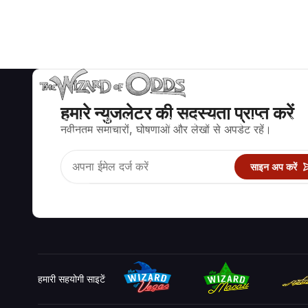
हमारे न्युजलेटर की सदस्यता प्राप्त करें
ब्लैकजैक, क्रेप्स, रूलेट और अन्य सैकड़ों कैसीनो खेलों के लिए गणितीय रूप से सह
नवीनतम समाचारों, घोषणाओं और लेखों से अपडेट रहें।
रणनीति और जानकारी।
साइन अप करें
हमारी सहयोगी साइटें