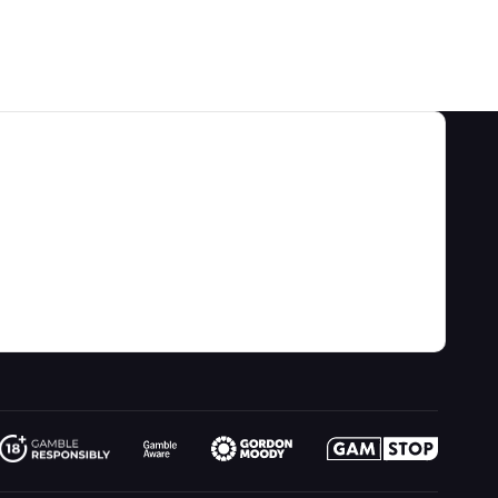
श्रेणियाँ
हमारे बारे में
खेल की बाधाएं और रणनीतियाँ
के बारे में
वीडियो
गेम कैलकुलेटर
संपर्क
ब्लॉग
जुआ जानकारी
लिंक
साइट मानचित्र
मनोरंजन के लिए खेलिए
नया क्या है
कल्पना
ऑनलाइन जुआ
रेडियो
जादूगर से पूछो