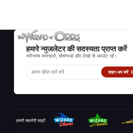
हमारे न्युजलेटर की सदस्यता प्राप्त करें
ब्लैकजैक, क्रेप्स, रूलेट और अन्य सैकड़ों कैसीनो खेलों के लिए गणितीय रूप से सह
नवीनतम समाचारों, घोषणाओं और लेखों से अपडेट रहें।
रणनीति और जानकारी।
साइन अप करें
हमारी सहयोगी साइटें