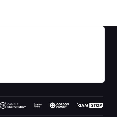
श्रेणियाँ
हमारे बारे में
खेल की बाधाएं और रणनीतियाँ
के बारे में
वीडियो
गेम कैलकुलेटर
संपर्क
ब्लॉग
जुआ जानकारी
लिंक
साइट मानचित्र
मनोरंजन के लिए खेलिए
नया क्या है
कल्पना
ऑनलाइन जुआ
रेडियो
जादूगर से पूछो