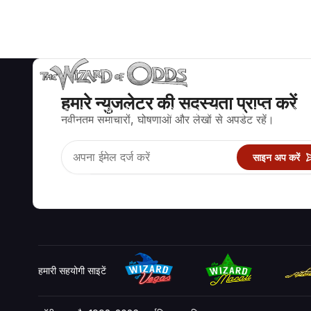
हमारे न्युजलेटर की सदस्यता प्राप्त करें
ब्लैकजैक, क्रेप्स, रूलेट और अन्य सैकड़ों कैसीनो खेलों के लिए गणितीय रूप से सह
नवीनतम समाचारों, घोषणाओं और लेखों से अपडेट रहें।
रणनीति और जानकारी।
साइन अप करें
हमारी सहयोगी साइटें