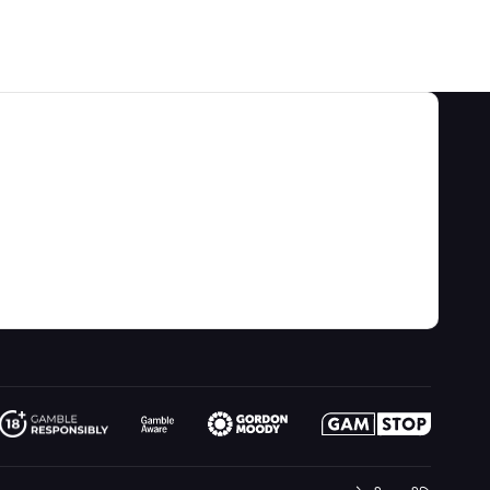
श्रेणियाँ
हमारे बारे में
खेल की बाधाएं और रणनीतियाँ
के बारे में
वीडियो
गेम कैलकुलेटर
संपर्क
ब्लॉग
जुआ जानकारी
लिंक
साइट मानचित्र
मनोरंजन के लिए खेलिए
नया क्या है
कल्पना
ऑनलाइन जुआ
रेडियो
जादूगर से पूछो