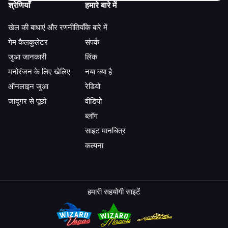
श्रेणियाँ
हमारे बारे में
खेल की बाधाएं और रणनीतियाँ
के बारे में
गेम कैलकुलेटर
संपर्क
जुआ जानकारी
लिंक
मनोरंजन के लिए खेलिए
नया क्या है
ऑनलाइन जुआ
रेडियो
जादूगर से पूछो
वीडियो
ब्लॉग
साइट मानचित्र
कल्पना
हमारी सहयोगी साइटें