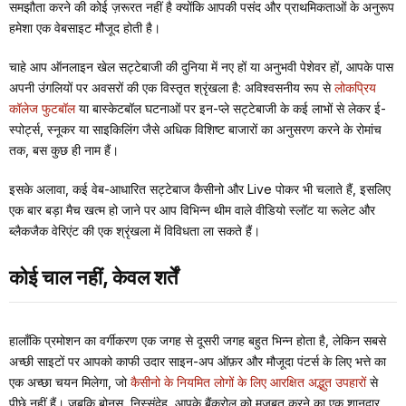
समझौता करने की कोई ज़रूरत नहीं है क्योंकि आपकी पसंद और प्राथमिकताओं के अनुरूप
हमेशा एक वेबसाइट मौजूद होती है।
चाहे आप ऑनलाइन खेल सट्टेबाजी की दुनिया में नए हों या अनुभवी पेशेवर हों, आपके पास
अपनी उंगलियों पर अवसरों की एक विस्तृत श्रृंखला है: अविश्वसनीय रूप से
लोकप्रिय
कॉलेज फुटबॉल
या बास्केटबॉल घटनाओं पर इन-प्ले सट्टेबाजी के कई लाभों से लेकर ई-
स्पोर्ट्स, स्नूकर या साइकिलिंग जैसे अधिक विशिष्ट बाजारों का अनुसरण करने के रोमांच
तक, बस कुछ ही नाम हैं।
इसके अलावा, कई वेब-आधारित सट्टेबाज कैसीनो और Live पोकर भी चलाते हैं, इसलिए
एक बार बड़ा मैच खत्म हो जाने पर आप विभिन्न थीम वाले वीडियो स्लॉट या रूलेट और
ब्लैकजैक वेरिएंट की एक श्रृंखला में विविधता ला सकते हैं।
कोई चाल नहीं, केवल शर्तें
हालाँकि प्रमोशन का वर्गीकरण एक जगह से दूसरी जगह बहुत भिन्न होता है, लेकिन सबसे
अच्छी साइटों पर आपको काफी उदार साइन-अप ऑफ़र और मौजूदा पंटर्स के लिए भत्ते का
एक अच्छा चयन मिलेगा, जो
कैसीनो के नियमित लोगों के लिए आरक्षित अद्भुत उपहारों
से
पीछे नहीं हैं। जबकि बोनस, निस्संदेह, आपके बैंकरोल को मजबूत करने का एक शानदार