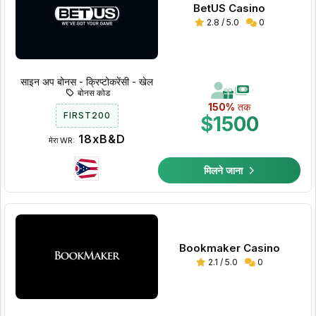
BetUS Casino
2.8 / 5.0
0
साइन अप बोनस - क्रिप्टोकरेंसी - खेल
बोनस कोड
150%
तक
FIRST200
$1500
18xB&D
मेरा WR:
मिलने जाना
Bookmaker Casino
2.1 / 5.0
0