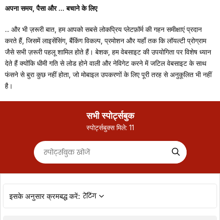
अपना समय, पैसा और ... बचाने के लिए
... और भी ज़रूरी बात, हम आपको सबसे लोकप्रिय प्लेटफ़ॉर्म की गहन समीक्षाएं प्रदान
करते हैं, जिसमें लाइसेंसिंग, बैंकिंग विकल्प, प्रमोशन और यहाँ तक कि लॉयल्टी प्रोग्राम
जैसे सभी ज़रूरी पहलू शामिल होते हैं। बेशक, हम वेबसाइट की उपयोगिता पर विशेष ध्यान
देते हैं क्योंकि धीमी गति से लोड होने वाली और नेविगेट करने में जटिल वेबसाइट के साथ
फंसने से बुरा कुछ नहीं होता, जो मोबाइल उपकरणों के लिए पूरी तरह से अनुकूलित भी नहीं
है।
सभी स्पोर्ट्सबुक
स्पोर्ट्सबुक्स मिले:
11
रेटिंग
इसके अनुसार क्रमबद्ध करें: