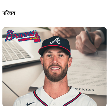
परिचय