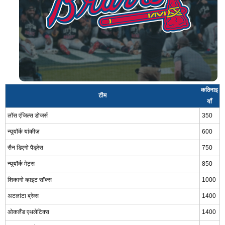
कठिनाइ
टीम
याँ
लॉस एंजिल्स डोजर्स
350
न्यूयॉर्क यांकीज़
600
सैन डिएगो पैड्रेस
750
न्यूयॉर्क मेट्स
850
शिकागो व्हाइट सॉक्स
1000
अटलांटा ब्रेव्स
1400
ओकलैंड एथलेटिक्स
1400