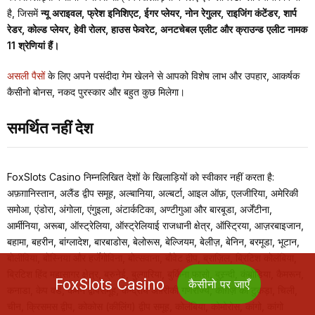
है, जिसमें
न्यू अराइवल, फ्रेश इनिशिएट, ईगर प्लेयर, नोन रेगुलर, राइजिंग कंटेंडर, शार्प
रेडर, कोल्ड प्लेयर, हेवी रोलर, हाउस फेवरेट, अनटचेबल एलीट और क्राउन्ड एलीट नामक
11 श्रेणियां हैं।
असली पैसों
के लिए अपने पसंदीदा गेम खेलने से आपको विशेष लाभ और उपहार, आकर्षक
कैसीनो बोनस, नकद पुरस्कार और बहुत कुछ मिलेगा।
समर्थित नहीं देश
FoxSlots Casino निम्नलिखित देशों के खिलाड़ियों को स्वीकार नहीं करता है:
अफ़ग़ानिस्तान, अलैंड द्वीप समूह, अल्बानिया, अल्बर्टा, आइल ऑफ़, एलजीरिया, अमेरिकी
समोआ, एंडोरा, अंगोला, एंगुइला, अंटार्कटिका, अण्टीगुआ और बारबूडा, अर्जेंटीना,
आर्मीनिया, अरूबा, ऑस्ट्रेलिया, ऑस्ट्रेलियाई राजधानी क्षेत्र, ऑस्ट्रिया, आज़रबाइजान,
बहामा, बहरीन, बांग्लादेश, बारबाडोस, बेलोरूस, बेल्जियम, बेलीज़, बेनिन, बरमूडा, भूटान,
बोलीविया, बोस्निया और हर्जेगोविना, बोत्सवाना, बौवेट द्वीप, ब्राज़िल, ब्रिटिश कोलंबिया,
ब्रिटिश हिंद महासागर क्षेत्र, ब्रुनेई, बुल्गारिया, बुर्किना फासो, बुस्र्न्दी, कंबोडिया, कैमरून,
FoxSlots Casino
कैसीनो पर जाएँ
कनाडा, केप वर्ड, केमन द्वीपसमूह, केन्द्रीय अफ़्रीकी गणराज्य, काग़ज़ का टुकड़ा, चिली,
चीन, क्रिसमस द्वीप, कोकोस (कीलिंग) द्वीप समूह, कोलंबिया, कोमोरोस, कांगो, कांगो