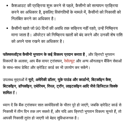
कैशआउट की प्रक्रिया शुरू करने से पहले, कैसीनो को सत्यापन प्रक्रिया
करने का अधिकार है, इसलिए विसंगतियों के मामले में, कैसीनो को निकासी को
निलंबित करने का अधिकार है।
कैसीनो खाते जो 90 दिनों की अवधि तक सक्रिय नहीं रहते, उन्हें निष्क्रिय
माना जाता है। ऑपरेटर को निष्क्रिय खातों को बंद करने और उनकी शेष राशि
को अपने पास रखने का अधिकार है।
फॉक्सस्लॉट्स कैसीनो भुगतान के कई विकल्प प्रदान करता है
, और क्रिप्टो भुगतान
विकल्पों के अलावा, आप बैंक वायर ट्रांसफर,
रेवोल्यूट
और अन्य ऑनलाइन बैंकिंग सेवाओं
के साथ-साथ डेबिट और क्रेडिट कार्ड का भी उपयोग कर सकेंगे।
उपलब्ध मुद्राओं में
यूरो, अमेरिकी डॉलर, यूके पाउंड और कार्डानो, बिटकॉइन कैश,
बिटकॉइन, डॉगकॉइन, एथेरियम, रिपल, ट्रॉन, लाइटकॉइन आदि जैसे डिजिटल सिक्के
शामिल
हैं।
ध्यान दें कि बैंक ट्रांसफर सात कार्यदिवसों के भीतर पूरे हो जाएंगे, जबकि क्रेडिट कार्ड से
निकासी में तीन दिन तक लग सकते हैं, और यदि आप क्रिप्टो भुगतान विकल्प चुनते हैं, तो
आपकी निकासी तुरंत हो जाएगी जो बेहद सुविधाजनक है।