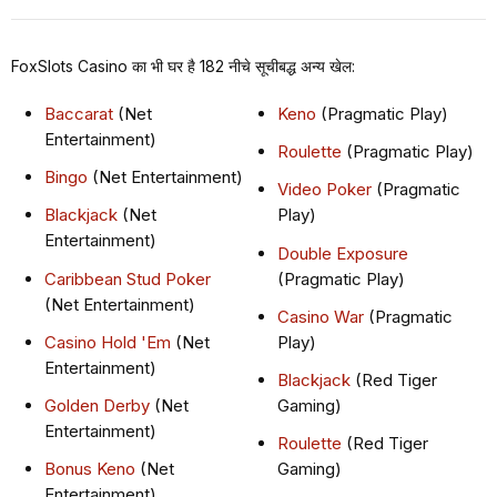
FoxSlots Casino का भी घर है 182 नीचे सूचीबद्ध अन्य खेल:
Baccarat
(Net
Keno
(Pragmatic Play)
Entertainment)
Roulette
(Pragmatic Play)
Bingo
(Net Entertainment)
Video Poker
(Pragmatic
Blackjack
(Net
Play)
Entertainment)
Double Exposure
Caribbean Stud Poker
(Pragmatic Play)
(Net Entertainment)
Casino War
(Pragmatic
Casino Hold 'Em
(Net
Play)
Entertainment)
Blackjack
(Red Tiger
Golden Derby
(Net
Gaming)
Entertainment)
Roulette
(Red Tiger
Bonus Keno
(Net
Gaming)
Entertainment)