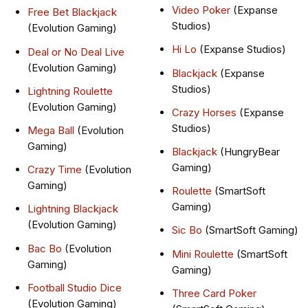
Video Poker
(Expanse
Free Bet Blackjack
Studios)
(Evolution Gaming)
Hi Lo
(Expanse Studios)
Deal or No Deal Live
(Evolution Gaming)
Blackjack
(Expanse
Studios)
Lightning Roulette
(Evolution Gaming)
Crazy Horses
(Expanse
Studios)
Mega Ball
(Evolution
Gaming)
Blackjack
(HungryBear
Gaming)
Crazy Time
(Evolution
Gaming)
Roulette
(SmartSoft
Gaming)
Lightning Blackjack
(Evolution Gaming)
Sic Bo
(SmartSoft Gaming)
Bac Bo
(Evolution
Mini Roulette
(SmartSoft
Gaming)
Gaming)
Football Studio Dice
Three Card Poker
(Evolution Gaming)