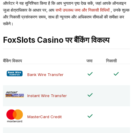
ऑपरेटर ने यह सुनिश्चित किया है कि आप भुगतान पृष्ठ देख सकें, जहां आपके ऑनलाइन
जुआ क्षेत्राधिकार के आधार पर, आप
सभी उपलब्ध जमा और निकासी विधियों
, उनके शुल्क
और निकासी प्रसंस्करण समय, साथ ही न्यूनतम और अधिकतम सीमाओं की समीक्षा कर
सकेंगे।
FoxSlots Casino पर बैंकिंग विकल्प
बैंकिंग विकल्प
जमा
निकासी
Bank Wire Transfer
Instant Wire Transfer
MasterCard Credit