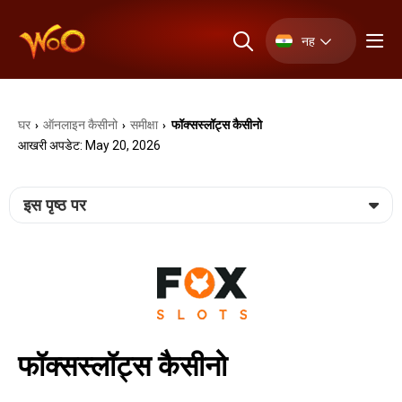
नह
घर
ऑनलाइन कैसीनो
समीक्षा
फॉक्सस्लॉट्स कैसीनो
›
›
›
आखरी अपडेट: May 20, 2026
इस पृष्ठ पर
फॉक्सस्लॉट्स कैसीनो