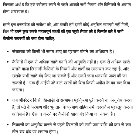
जिसका अर्थ है कि इसे स्वीकार करने से पहले आपको सभी नियमों और विनियमों से अवगत
होना आवश्यक है।
हमने इस दस्तावेज़ की समीक्षा की, और यद्यपि हमें इसमें कोई अनुचित सामग्री नहीं मिली,
फिर
भी हमने कुछ सबसे महत्वपूर्ण तथ्यों की एक सूची तैयार की है जिनके बारे में सभी
कैसीनो सदस्यों को पता होना चाहिए:
संचालक को किसी भी समय आयु का प्रमाण मांगने का अधिकार है।
कैसिनो में एक से अधिक खाते बनाने की अनुमति नहीं है। एक से अधिक खाते
बनाने वाला खिलाड़ी कैसिनो के नियमों और शर्तों का उल्लंघन कर रहा है, और
उसके सभी खाते बंद किए जा सकते हैं और उनमें जमा धनराशि जब्त की जा
सकती है। एक ही आईपी पते वाले खातों को बिना किसी अपील के बंद कर दिया
जाएगा।
जब ऑपरेटर किसी खिलाड़ी से सत्यापन प्रक्रिया पूरी करने का अनुरोध करता
है, तो पते के प्रमाण और भुगतान के प्रमाण सहित सभी दस्तावेज़ प्रस्तुत करना
अनिवार्य है। ऐसा न करने पर कैसीनो खाता बंद किया जा सकता है।
निकासी का अनुरोध करने से पहले खिलाड़ी को सभी जमा राशि को कम से कम
तीन बार दांव पर लगाना होगा।