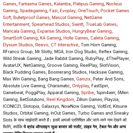
Games
,
Fantasma Games
,
Kalamba
,
Platipus Gaming
,
Nucleus
Gaming
,
Spadegaming
,
Fazi
,
Evoplay
,
OneTouch
,
Pocket Games
Soft
,
Bulletproof Games
,
Mascot Gaming
,
NetGame
Entertainment
,
Spearhead Studios
,
Swintt
,
TrueLab Games
,
Mancala Gaming
,
Expanse Studios
,
HungryBear Gaming
,
SmartSoft Gaming
,
KA Gaming
,
Holle Games
,
Caleta Gaming
,
Elysium Studios
,
Reevo
,
CT Interactive
, Tom Horn Gaming,
RFranco Group, Mr Slotty, MGA, Iron Dog Studio, Reflex Gaming,
Wild Streak Gaming, Jade Rabbit Gaming, RubyPlay, 4ThePlayer,
AvatarUX, NetGaming, Groove Gaming, ReelPlay, SlotVision,
Black Pudding Games, Boomerang Studios, Hacksaw Gaming,
Max Win Gaming, Bang Bang Games,
Gamzix
, Peter And Sons,
Absolute Live Gaming, Charismatic,
Onlyplay
, FastSpin,
Gamebeat, PoggiPlay, Apparat Gaming,
Spribe
, 1spin4win, 5Men
Gaming, BetSolutions,
Reel Kingdom
, Zillion Games, Playzia,
ICONIC21, Slotopia, Galaxsys, NowNow Gaming, VoltEnt, Kitsune
Studios, Orbital Gaming, InOut Games, Turbo Games and Sneaky
Slots के साथ साझेदारी करते हैं। इसमें आपको प्रतिष्ठित और जाने-माने नाम देखने को
मिलेंगे, क्योंकि
ये ब्रांड ऑनलाइन जुआ बाजार को स्लॉट, लाइव गेम, टेबल गेम और अन्य