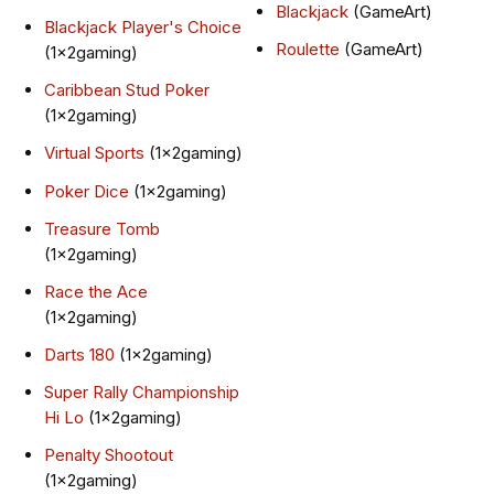
Blackjack
(GameArt)
Blackjack Player's Choice
Roulette
(GameArt)
(1x2gaming)
Caribbean Stud Poker
(1x2gaming)
Virtual Sports
(1x2gaming)
Poker Dice
(1x2gaming)
Treasure Tomb
(1x2gaming)
Race the Ace
(1x2gaming)
Darts 180
(1x2gaming)
Super Rally Championship
Hi Lo
(1x2gaming)
Penalty Shootout
(1x2gaming)