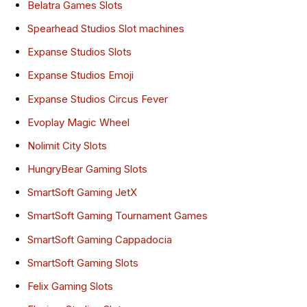
Belatra Games Slots
Spearhead Studios Slot machines
Expanse Studios Slots
Expanse Studios Emoji
Expanse Studios Circus Fever
Evoplay Magic Wheel
Nolimit City Slots
HungryBear Gaming Slots
SmartSoft Gaming JetX
SmartSoft Gaming Tournament Games
SmartSoft Gaming Cappadocia
SmartSoft Gaming Slots
Felix Gaming Slots