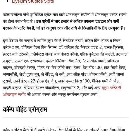
Elysium Studios Slots
फॉक्सस्लॉट्स जैसे प्रतिष्ठित ब्रांड नाम वाले ऑनलाइन कैसीनो में ऑनलाइन स्लॉट श्रेणी
का होना स्वाभाविक
है। इस श्रेणी में चार हजार से अधिक उपलब्ध टाइटल और सभी
प्रकार के स्लॉट गेम हैं, जो हर अनुभव स्तर और रुचि के खिलाड़ियों के लिए उपयुक्त हैं।
इस विशाल गेम संग्रह में शामिल कुछ गेम हैं कैटफ़िश हंटर्स, कॉइन विन: होल्ड द स्पिन,
क्रैक द एग, डॉल्फ़िन वेल्थ विन स्पिन्स, डॉ. जेकिल एंड मिस्टर हाइड 2, डस्क प्रिंसेस,
ईस्टर बनी ट्रेज़र्स, एलिफेंट्स गोल्ड: बाय बोनस कॉम्बो, एपिक बुलेट्स एंड बाउंटी, इटरनल
ड्यूएल, फ्रूट एक्स्ट्रावगांज़ा, फ्रूट मिलियन, गैंबलमैन, गेट्स ऑफ़ पावर, जीनियस
माइनर, घोस्टली हैलोज़, गोल्ड रश विद जॉनी कैश, हैकर, हेल हॉट 100, हॉट चिली बेल्स,
जम्पासॉर्स!, लेडी वुल्फ मून, ले बैंडिट, ले बनी, लक ऑफ़ पांडा: बोनस कॉम्बो, लकी चार्म्स
ट्रायो, लकी ईस्टर 27 होल्ड एंड विन, लकी फ्रूट विन्स 100, मैजिक मम्मी मेगावेज़,
माइटी वाइल्ड: गोरिल्ला ईस्टर जैकपॉट्स, माइन्सलॉट 2, और कई अन्य
यूएस-फ्रेंडली
ऑनलाइन स्लॉट
जो आपको व्यस्त और भरपूर मनोरंजन प्रदान करेंगे।
कॉम्प पॉइंट प्रोग्राम
फॉक्सस्लॉट्स कैसीनो ने सबसे सक्रिय खिलाड़ियों के लिए एक लॉयल्टी प्लान तैयार किया