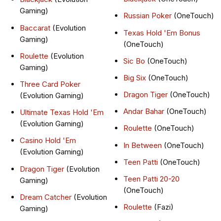
Gaming)
Russian Poker
(OneTouch)
Baccarat
(Evolution
Texas Hold 'Em Bonus
Gaming)
(OneTouch)
Roulette
(Evolution
Sic Bo
(OneTouch)
Gaming)
Big Six
(OneTouch)
Three Card Poker
Dragon Tiger
(OneTouch)
(Evolution Gaming)
Andar Bahar
(OneTouch)
Ultimate Texas Hold 'Em
(Evolution Gaming)
Roulette
(OneTouch)
Casino Hold 'Em
In Between
(OneTouch)
(Evolution Gaming)
Teen Patti
(OneTouch)
Dragon Tiger
(Evolution
Teen Patti 20-20
Gaming)
(OneTouch)
Dream Catcher
(Evolution
Roulette
(Fazi)
Gaming)