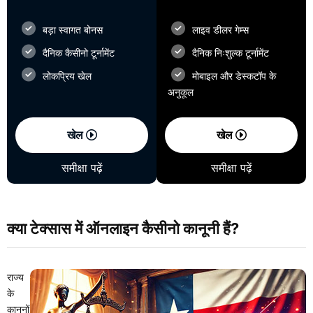
बड़ा स्वागत बोनस
लाइव डीलर गेम्स
दैनिक कैसीनो टूर्नामेंट
दैनिक निःशुल्क टूर्नामेंट
लोकप्रिय खेल
मोबाइल और डेस्कटॉप के
अनुकूल
खेल
खेल
समीक्षा पढ़ें
समीक्षा पढ़ें
क्या टेक्सास में ऑनलाइन कैसीनो कानूनी हैं?
राज्य
के
कानूनों