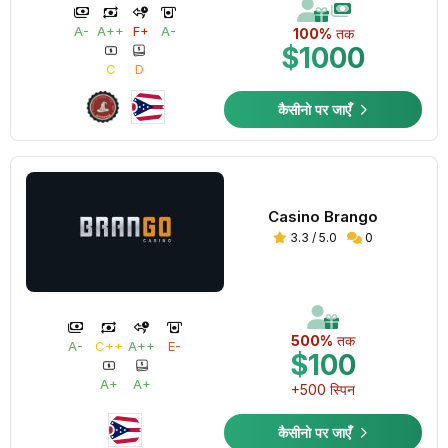
A-
A++
F+
A-
100%
तक
$1000
C
D
कैसीनो पर जाएँ
Casino Brango
3.3 / 5.0
0
500%
तक
A-
C++
A++
E-
$100
A+
A+
+500 स्पिन
कैसीनो पर जाएँ