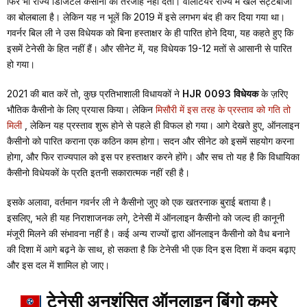
फिर भी राज्य डिजिटल कैसीनो को तरजीह नहीं देता। वालंटियर राज्य में खेल सट्टेबाजी
का बोलबाला है। लेकिन यह न भूलें कि 2019 में इसे लगभग बंद ही कर दिया गया था।
गवर्नर बिल ली ने उस विधेयक को बिना हस्ताक्षर के ही पारित होने दिया, यह कहते हुए कि
इसमें टेनेसी के हित नहीं हैं। और सीनेट में, यह विधेयक 19-12 मतों से आसानी से पारित
हो गया।
2021 की बात करें तो, कुछ प्रतिभाशाली विधायकों ने
HJR 0093 विधेयक
के ज़रिए
भौतिक कैसीनो के लिए प्रयास किया। लेकिन
मिसौरी में इस तरह के प्रस्ताव को गति तो
मिली
, लेकिन यह प्रस्ताव शुरू होने से पहले ही विफल हो गया। आगे देखते हुए, ऑनलाइन
कैसीनो को पारित कराना एक कठिन काम होगा। सदन और सीनेट को इसमें सहयोग करना
होगा, और फिर राज्यपाल को इस पर हस्ताक्षर करने होंगे। और सच तो यह है कि विधायिका
कैसीनो विधेयकों के प्रति इतनी सकारात्मक नहीं रही है।
इसके अलावा, वर्तमान गवर्नर ली ने कैसीनो जुए को एक खतरनाक बुराई बताया है।
इसलिए, भले ही यह निराशाजनक लगे, टेनेसी में ऑनलाइन कैसीनो को जल्द ही कानूनी
मंजूरी मिलने की संभावना नहीं है। कई अन्य राज्यों द्वारा ऑनलाइन कैसीनो को वैध बनाने
की दिशा में आगे बढ़ने के साथ, हो सकता है कि टेनेसी भी एक दिन इस दिशा में कदम बढ़ाए
और इस दल में शामिल हो जाए।
टेनेसी अनुशंसित ऑनलाइन बिंगो कमरे