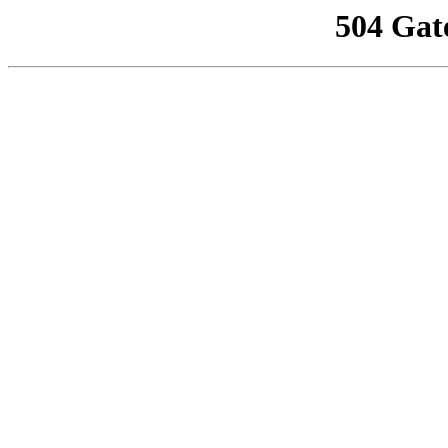
504 Gat