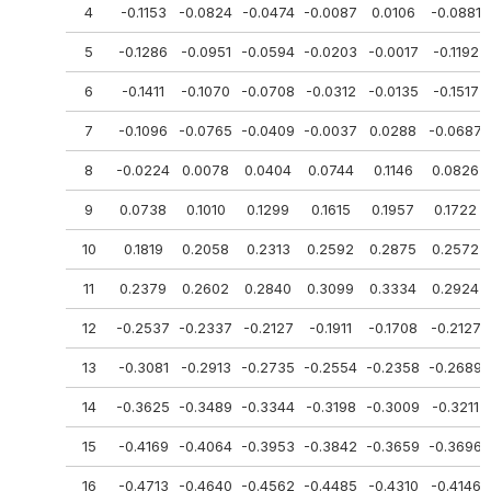
4
-0.1153
-0.0824
-0.0474
-0.0087
0.0106
-0.0881
5
-0.1286
-0.0951
-0.0594
-0.0203
-0.0017
-0.1192
6
-0.1411
-0.1070
-0.0708
-0.0312
-0.0135
-0.1517
7
-0.1096
-0.0765
-0.0409
-0.0037
0.0288
-0.0687
8
-0.0224
0.0078
0.0404
0.0744
0.1146
0.0826
9
0.0738
0.1010
0.1299
0.1615
0.1957
0.1722
10
0.1819
0.2058
0.2313
0.2592
0.2875
0.2572
11
0.2379
0.2602
0.2840
0.3099
0.3334
0.2924
12
-0.2537
-0.2337
-0.2127
-0.1911
-0.1708
-0.2127
13
-0.3081
-0.2913
-0.2735
-0.2554
-0.2358
-0.2689
14
-0.3625
-0.3489
-0.3344
-0.3198
-0.3009
-0.3211
15
-0.4169
-0.4064
-0.3953
-0.3842
-0.3659
-0.3696
16
-0.4713
-0.4640
-0.4562
-0.4485
-0.4310
-0.4146