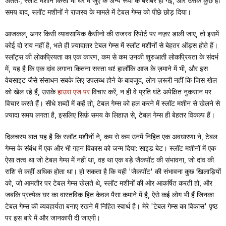
अंततः, स्लॉट मशीनें किसी भी घर में जुए के अन्य रूपों के बराबर हो गईं, और उसके कुछ ही
समय बाद, स्लॉट मशीनों ने राजस्व के मामले में टेबल गेम्स को पीछे छोड़ दिया।
आजकल, अगर किसी व्यावसायिक कैसीनो की राजस्व रिपोर्ट पर नज़र डाली जाए, तो इसमें
कोई दो राय नहीं है, भले ही ज़्यादातर टेबल गेम्स में स्लॉट मशीनों से बेहतर ऑड्स होते हैं।
स्लॉट्स की लोकप्रियता का एक कारण, कम से कम उनकी शुरुआती लोकप्रियता के संदर्भ
में, यह है कि एक दांव लगाना कितना सस्ता था! हालाँकि आज के ज़माने में भी, और इस
वेबसाइट जैसे संसाधन सबके लिए उपलब्ध होने के बावजूद, लोग ज़रूरी नहीं कि जिस खेल
को खेल रहे हैं, उसके
हाउस एज पर
विचार करें, न ही वे प्रति घंटे अपेक्षित नुकसान पर
विचार करते हैं। सीधे शब्दों में कहें तो, टेबल गेम्स को हल करने में स्लॉट मशीन से खेलने से
ज़्यादा समय लगता है, इसलिए सिर्फ़ समय के लिहाज़ से, टेबल गेम्स ही बेहतर विकल्प हैं।
दिलचस्प बात यह है कि स्लॉट मशीनों ने, कम से कम उनमें निहित एक अवधारणा ने, टेबल
गेम्स के संबंध में एक और भी गहन विकास को जन्म दिया: साइड बेट। स्लॉट मशीनों में एक
ऐसा तत्व था जो टेबल गेम्स में नहीं था, वह था एक बड़े जैकपॉट की संभावना, जो दांव की
राशि से कहीं अधिक होता था। हो सकता है कि यही 'जैकपॉट' की संभावना कुछ खिलाड़ियों
को, जो आमतौर पर टेबल गेम्स खेलते थे, स्लॉट मशीनों की ओर आकर्षित करती हो, और
जबकि प्रत्येक घर का वास्तविक हित केवल पैसा कमाने में है, ऐसे कई लोग भी हैं जिनका
टेबल गेम्स की व्यवहार्यता बनाए रखने में निहित स्वार्थ है। मेरे 'टेबल गेम्स का विकास' पृष्ठ
पर इस बारे में और जानकारी दी जाएगी।