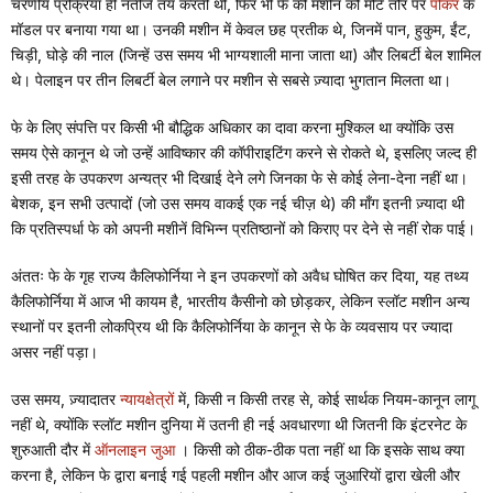
चरणीय प्रक्रिया ही नतीजे तय करती थी, फिर भी फे की मशीन को मोटे तौर पर
पोकर
के
मॉडल पर बनाया गया था। उनकी मशीन में केवल छह प्रतीक थे, जिनमें पान, हुकुम, ईंट,
चिड़ी, घोड़े की नाल (जिन्हें उस समय भी भाग्यशाली माना जाता था) और लिबर्टी बेल शामिल
थे। पेलाइन पर तीन लिबर्टी बेल लगाने पर मशीन से सबसे ज़्यादा भुगतान मिलता था।
फे के लिए संपत्ति पर किसी भी बौद्धिक अधिकार का दावा करना मुश्किल था क्योंकि उस
समय ऐसे कानून थे जो उन्हें आविष्कार की कॉपीराइटिंग करने से रोकते थे, इसलिए जल्द ही
इसी तरह के उपकरण अन्यत्र भी दिखाई देने लगे जिनका फे से कोई लेना-देना नहीं था।
बेशक, इन सभी उत्पादों (जो उस समय वाकई एक नई चीज़ थे) की माँग इतनी ज़्यादा थी
कि प्रतिस्पर्धा फे को अपनी मशीनें विभिन्न प्रतिष्ठानों को किराए पर देने से नहीं रोक पाई।
अंततः फे के गृह राज्य कैलिफोर्निया ने इन उपकरणों को अवैध घोषित कर दिया, यह तथ्य
कैलिफोर्निया में आज भी कायम है, भारतीय कैसीनो को छोड़कर, लेकिन स्लॉट मशीन अन्य
स्थानों पर इतनी लोकप्रिय थी कि कैलिफोर्निया के कानून से फे के व्यवसाय पर ज्यादा
असर नहीं पड़ा।
उस समय, ज़्यादातर
न्यायक्षेत्रों
में, किसी न किसी तरह से, कोई सार्थक नियम-कानून लागू
नहीं थे, क्योंकि स्लॉट मशीन दुनिया में उतनी ही नई अवधारणा थी जितनी कि इंटरनेट के
शुरुआती दौर में
ऑनलाइन जुआ
। किसी को ठीक-ठीक पता नहीं था कि इसके साथ क्या
करना है, लेकिन फे द्वारा बनाई गई पहली मशीन और आज कई जुआरियों द्वारा खेली और