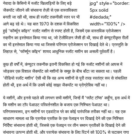
jpg" style="border:
नेवादा के कैसिनो में स्लॉट खिलाड़ियों के लिए बड़े
5px solid
जैकपॉट जीतने की संभावना तेज़ी से एक वास्तविकता
#dedada;"
बनती जा रही थी, साथ ही स्लॉट तकनीकी स्तर पर भी
width="100%" />
आगे बढ़ रहे थे। यह बात 1970 के दशक में विकसित
हुई 'फॉर्च्यून कॉइन' स्लॉट मशीन से स्पष्ट होती है, जिसमें एक वास्तविक प्रोजेक्शन
स्क्रीन का इस्तेमाल किया गया था, जो टेलीविज़न जैसी ही थी, साथ ही कंप्यूटरीकृत रीलों
का भी इस्तेमाल किया गया था जिससे परिणाम प्रोजेक्शन पर दिखाई देते थे। प्रस्तुति के
लिहाज़ से, 'फॉर्च्यून कॉइन' शायद आधुनिक स्लॉट मशीन का असली पूर्ववर्ती है।
कुछ ही वर्षों में, कंप्यूटर तकनीक इतनी विकसित हो गई कि स्लॉट मशीनों को आपस में
जोड़कर एक विशाल जैकपॉट को मशीनों के समूह के बीच बाँटा जा सकता था। पहली
'वीडियो स्लॉट मशीन' ऐसी थी कि वह अन्य मशीनों से पूरी तरह स्वतंत्र रूप से संचालित
होती थी, इस अर्थ में कि उसमें कोई साझा जैकपॉट या प्रोग्रेसिव नहीं था।
ये मशीनें, और इनसे पहले की लगभग सभी मशीनें, जिन्हें मैं 'फ्लैट टॉप्स' कहूँगा, इस अर्थ में
कि मशीन का टॉप पेआउट परिवर्तनशील के बजाय एक निश्चित पेआउट था।
परिणामस्वरूप, इन मशीनों पर एडवांटेज प्ले का कोई पारंपरिक तरीका नहीं था। यह एक
साधारण मामला था कि प्रत्येक प्रतीक के एक पेलाइन पर दिखाई देने की एक निश्चित
निर्दिष्ट संभावना होती थी, जिससे एक पेलाइन पर तीन समान प्रतीकों के दिखाई देने की
संभावना उत्पन्न होती थी, और प्रत्येक संभावना के लिए रिटर्न को 100% से घटाकर गुणा