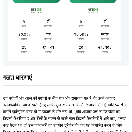
5
हाँ
5
हाँ
उत्तर
बोनस गेम
उत्तर
बोनस गेम
96.6%
कम
96.59%
मध्यम
आरटीपी
अस्थिरता
आरटीपी
अस्थिरता
25
€1,441
20
€15,100
पेलाइन्स
जैकपोट
पेलाइन्स
जैकपोट
गलत धारणाएं
उन मशीनों और आज की मशीनों के बीच एक और समानता यह है कि उनमें अक्सर
गलतफहमियां व्याप्त रहती हैं।हालांकि कुछ खराब तरीके से डिजाइन की गई यांत्रिक रील
मशीनें पूर्वानुमान योग्य हो भी सकती हैं और नहीं भी, (यदि आपको पता हो कि रीलों की
कितनी स्थितियां हैं और रीलों के रुकने से पहले खेल कितनी स्थितियों में आगे बढ़ा, इसका
कोई पैटर्न था, तो उस जानकारी का उपयोग ट्रैकिंग के बाद यह निर्धारित करने के लिए
किया जा सकता था कि भुगतान कब होगा), फिर भी कैसीनो में आज भी कई तरह की बेतुकी