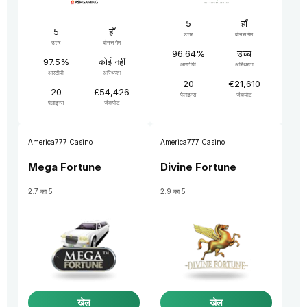
5
हाँ
5
हाँ
उत्तर
बोनस गेम
उत्तर
बोनस गेम
96.64%
उच्च
97.5%
कोई नहीं
आरटीपी
अस्थिरता
आरटीपी
अस्थिरता
20
€21,610
20
£54,426
पेलाइन्स
जैकपोट
पेलाइन्स
जैकपोट
America777 Casino
America777 Casino
Mega Fortune
Divine Fortune
2.7 का 5
2.9 का 5
खेल
खेल