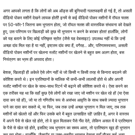
अगर आपको लगता है कि लोगों को अब ऑड्स की बुनियादी गलतफहमी हो गई है, तो असली
वीडियो पोकर मशीनें देखने लायक होतीं! इनमें से कई वीडियो पोकर मशीनों में रॉयल फ्लश
पर 50-फॉर-1 जितना कम भुगतान होता, जो रॉयल फ्लश की वास्तविक संभावना को देखते
हुए, उस परिणाम पर खिलाड़ी को कुछ भी भुगतान न करने के बराबर होता! हालाँकि, लोगों
को यह बताने के लिए कोई परिष्कृत स्रोत (जैसे यह वेबसाइट) उपलब्ध नहीं थे कि उन्हें
अच्छा दांव मिल रहा है या नहीं, इष्टतम दांव क्या हैं, वगैरह... और, परिणामस्वरूप, असली
वीडियो पोकर मशीनों पर खेलना स्लॉट मशीनों पर खेलने से बहुत कम अलग होता, बस
नियंत्रण का भ्रम ही अपवाद होता।
बेशक, खिलाड़ी ही अकेले ऐसे लोग नहीं थे जो किसी न किसी तरह से किनारा बदलने की
कोशिश करते थे। इन प्रतिष्ठानों के मालिक भी कभी-कभी लालची होते थे और अपनी
स्लॉट मशीनों पर खेल के साथ-साथ रिटर्न भी बढ़ाने की कोशिश करते थे। ऐसा करने का
एक तरीका यह था कि वहाँ कुछ ऐसे लोगों को रखा जाए जो मशीन पर खेल रहे हों (या ऐसा
दावा कर रहे हों), जो या तो गणितीय रूप से असंभव आवृत्ति के साथ सबसे ज़्यादा भुगतान
पाने का दावा कर सकते थे, या फिर, जब तक उन्हें अच्छा भुगतान न मिल जाए, तब तक
मशीनों को खेलते रहें और फिर उसके बारे में बहुत उत्साहित रहें! ज़ाहिर है, अगर वे वास्तव
में अपने पैसे से खेल रहे होते, तो वे कुल मिलाकर पैसे गँवा देते, लेकिन असल में वे प्रतिष्ठान
के पैसे से खेल रहे होते, इसलिए जब भुगतान का समय आता, तो प्रतिष्ठान खुद ही भुगतान
कर रहा होता। हालाँकि, जैकपॉट या उच्च-स्तरीय भुगतान देखना वहाँ मौजूद कई अन्य