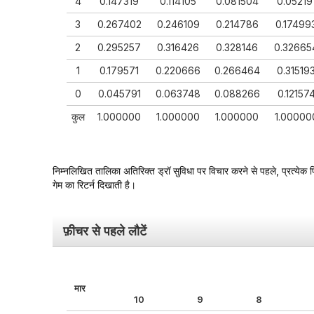
4
0.147319
0.114105
0.081504
0.05219
3
0.267402
0.246109
0.214786
0.17499
2
0.295257
0.316426
0.328146
0.32665
1
0.179571
0.220666
0.266464
0.31519
0
0.045791
0.063748
0.088266
0.12157
कुल
1.000000
1.000000
1.000000
1.00000
निम्नलिखित तालिका अतिरिक्त ड्रॉ सुविधा पर विचार करने से पहले, प्रत्येक प
गेम का रिटर्न दिखाती है।
फ़ीचर
से पहले लौटें
मार
10
9
8