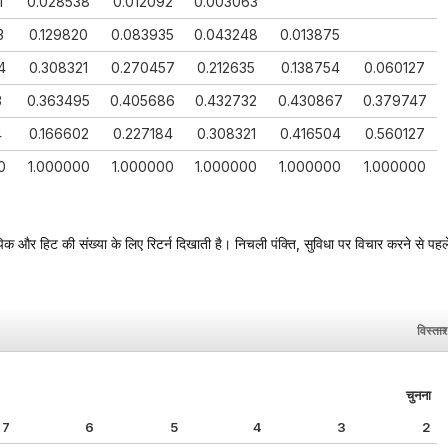
1
0.028538
0.012092
0.003063
3
0.129820
0.083935
0.043248
0.013875
4
0.308321
0.270457
0.212635
0.138754
0.060127
3
0.363495
0.405686
0.432732
0.430867
0.379747
4
0.166602
0.227184
0.308321
0.416504
0.560127
0
1.000000
1.000000
1.000000
1.000000
1.000000
िक और हिट की संख्या के लिए रिटर्न दिखाती है। निचली पंक्ति, सुविधा पर विचार करने से पहल
विस्तार
चुनना
7
6
5
4
3
2