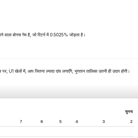
जाने वाला बोनस गेम है, जो रिटर्न में 0.5025% जोड़ता है।
 पर, U1 खेलों में, आप जितना ज़्यादा दांव लगाएँगे, भुगतान तालिका उतनी ही उदार होगी।
चुनना
7
6
5
4
3
2