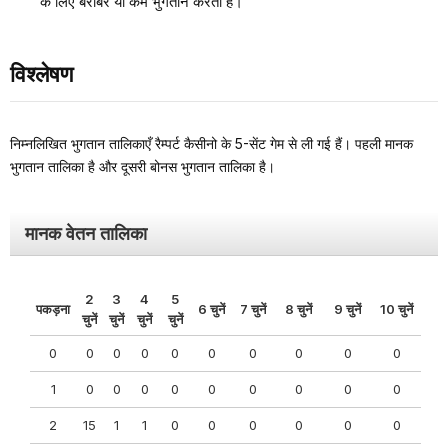
के लिए बराबर या कम भुगतान करती है।
विश्लेषण
निम्नलिखित भुगतान तालिकाएँ रैम्पर्ट कैसीनो के 5-सेंट गेम से ली गई हैं। पहली मानक
भुगतान तालिका है और दूसरी बोनस भुगतान तालिका है।
मानक वेतन तालिका
2
3
4
5
पकड़ना
6 चुनें
7 चुनें
8 चुनें
9 चुनें
10 चुनें
चुनें
चुनें
चुनें
चुनें
0
0
0
0
0
0
0
0
0
0
1
0
0
0
0
0
0
0
0
0
2
15
1
1
0
0
0
0
0
0